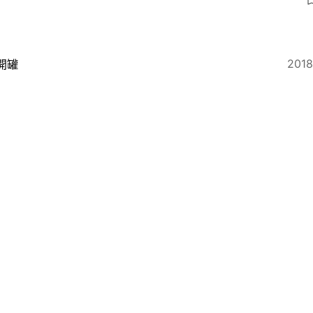
2018
開罐
18年Google熱搜10大潮語 ff、A0上榜 Skr排第幾？
2018
遊戲動漫
EN子公司虧蝕2.5億！FF XV總監「田畑端」離職！新DL
場