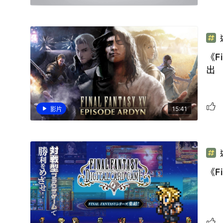
《F
出
15:41
影片
《F