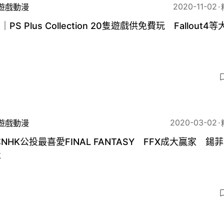
2020-11-02
遊戲動漫
5｜PS Plus Collection 20隻遊戲供免費玩 Fallout4
3
2020-03-02
遊戲動漫
NHK公投最喜愛FINAL FANTASY FFX成大贏家 鍚
灶