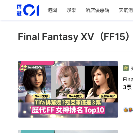
港聞
娛樂
酒店優惠碼
天氣消
Final Fantasy XV（FF15
Fi
3票