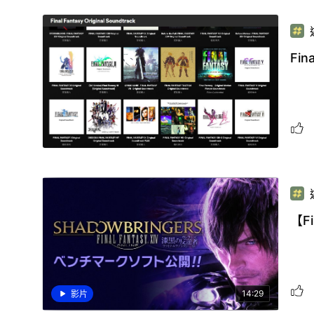
Fi
【F
14:29
影片