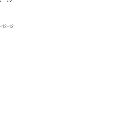
-12-12
-11-12
C爛尾