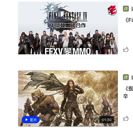
《F
《蜘
辛
01:30
影片