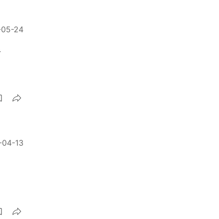
-05-24
良
-04-13