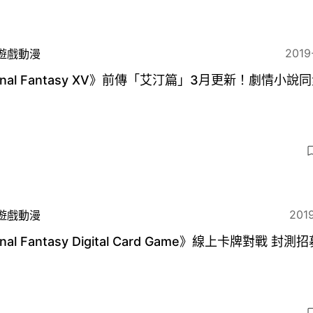
2019
遊戲動漫
inal Fantasy XV》前傳「艾汀篇」3月更新！劇情小說
2019
遊戲動漫
inal Fantasy Digital Card Game》線上卡牌對戰 封