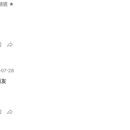
精選 ★
-07-28
漢友