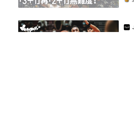
籃
2
籃球