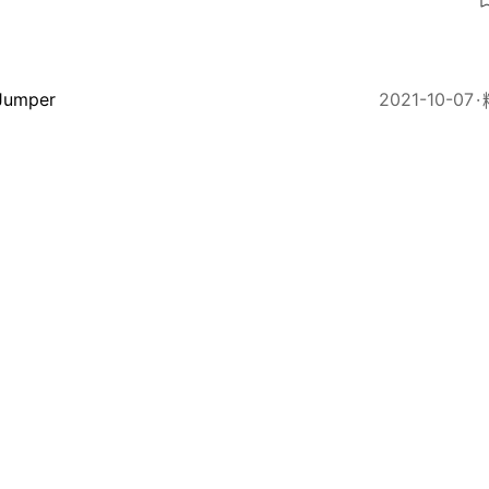
3
Jumper
2021-10-07
球銀牌丨永倫4人上雙擊敗南青 泰那提許烜行要學慢下來
Jumper
2021-10-06
銀牌丨滿貫多點開花挫永倫 方誠義倒戈 「0分5犯好少