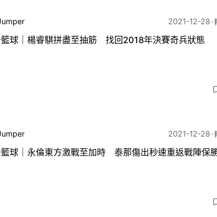
Jumper
2021-12-28
籃球｜楊睿騏拼盡至抽筋 找回2018年決賽奇兵狀態
Jumper
2021-12-28
一籃球｜永倫東方激戰至加時 泰那傷出秒速重返戰陣保