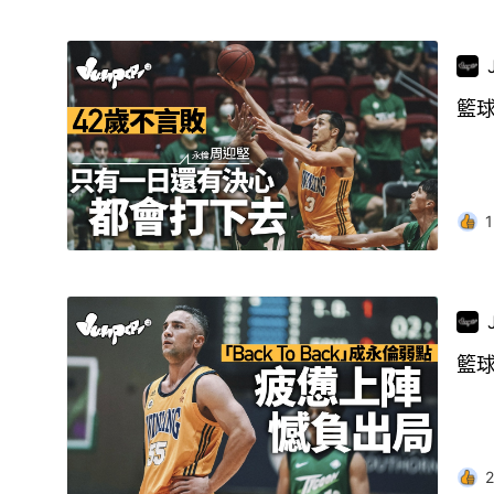
籃
1
籃
2