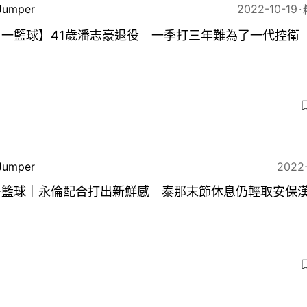
Jumper
2022-10-19
甲一籃球】41歲潘志豪退役 一季打三年難為了一代控衛
9
Jumper
2022
一籃球｜永倫配合打出新鮮感 泰那末節休息仍輕取安保