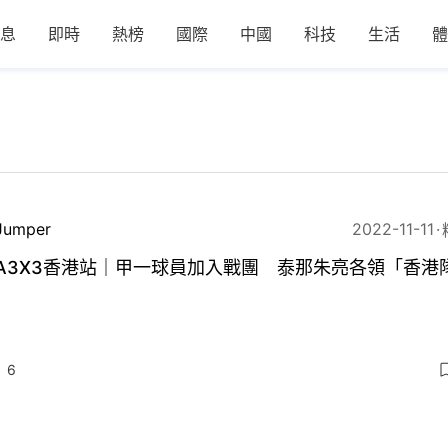
息
即時
熱榜
國際
中國
科技
生活
體
Jumper
2022-11-11
BA3X3香港站｜甲一球員加入戰團 泰那朱亮各領「香港
6