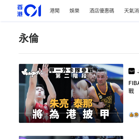
港聞
娛樂
酒店優惠碼
天氣消
永倫
FI
戰