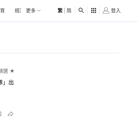
育
經濟
更多
01深圳
繁
觀點
|
简
健康
好食玩飛
登入
女
精選 ★
隊」出