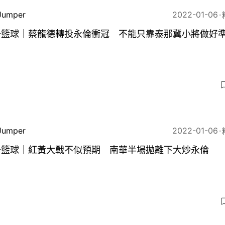
Jumper
2022-01-06
一籃球｜蔡龍德轉投永倫衝冠 不能只靠泰那冀小將做好
Jumper
2022-01-06
一籃球｜紅黃大戰不似預期 南華半場拋離下大炒永倫