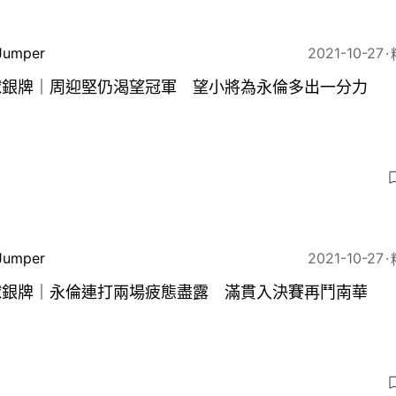
Jumper
2021-10-27
球銀牌｜周迎堅仍渴望冠軍 望小將為永倫多出一分力
Jumper
2021-10-27
球銀牌｜永倫連打兩場疲態盡露 滿貫入決賽再鬥南華