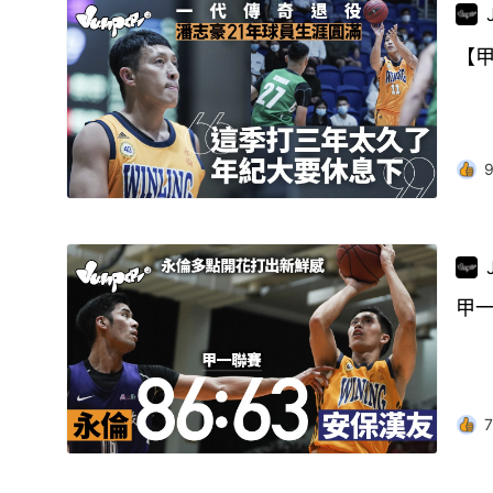
【
甲
7