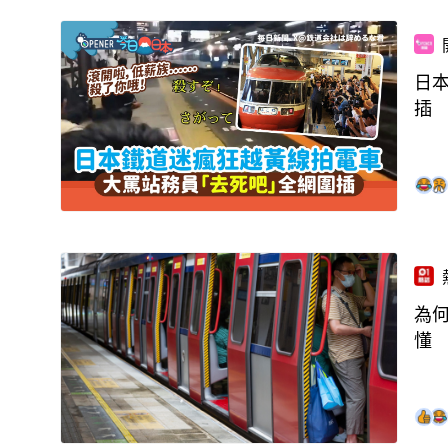
日
插
為
懂