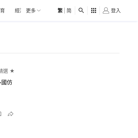
育
經濟
更多
01深圳
繁
觀點
|
简
健康
好食玩飛
登入
女
精選 ★
多國仿