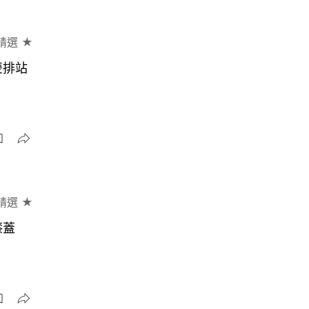
精選 ★
雙排站
精選 ★
膝蓋