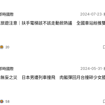
2024-07-23
即時國際
本旅遊注意｜扶手電梯該不該走動掀熱議 全國車站紛推
20
2024-05-31
即時國際
怖無妄之災 日本男遭列車撞飛 肉軀彈回月台撞碎少女
58