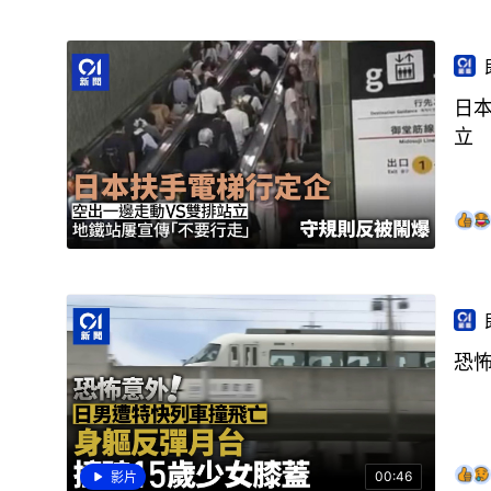
日
立
恐
00:46
影片