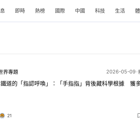
息
即時
熱榜
國際
中國
科技
生活
體
2026-05-09
世界專題
本鐵道的「指認呼喚」：「手指指」背後藏科學根據 獲
21