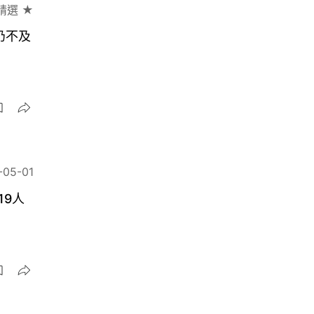
精選 ★
仍不及
-05-01
19人