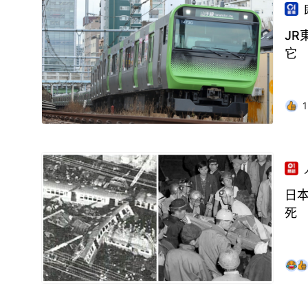
J
它
1
日本
死