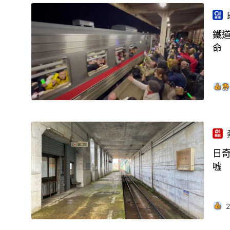
鐵道
命
日
噓
2