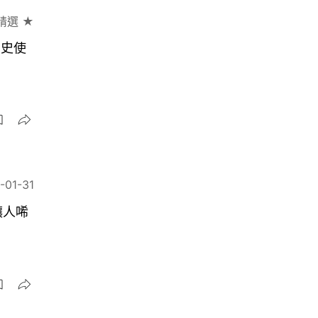
精選 ★
歷史使
-01-31
讓人唏