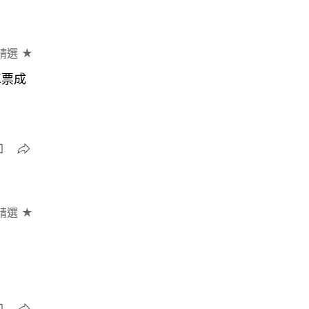
精選 ★
車票成
精選 ★