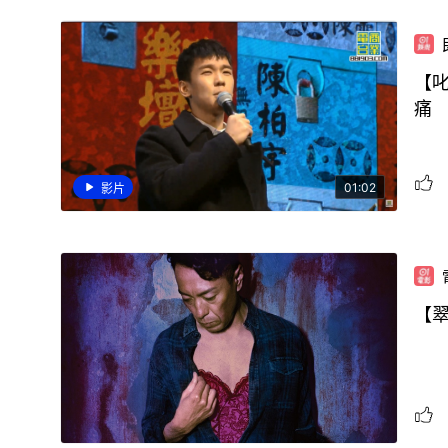
【叱
痛
01:02
影片
【翠