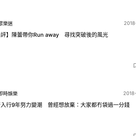
2018
眾樂迷
評】陳蕾帶你Run away 尋找突破後的風光
2018
即時娛樂
蕾入行9年努力變潮 曾經想放棄：大家都冇袋過一分錢