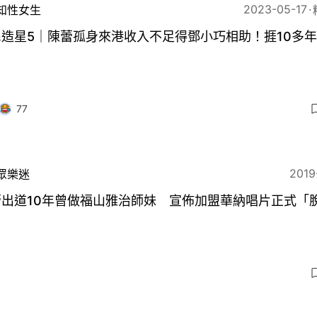
2023-05-17
知性女生
民造星5｜陳蕾孤身來港收入不足得鄧小巧相助！捱10多
77
2019
眾樂迷
蕾出道10年曾做福山雅治師妹 宣佈加盟華納唱片正式「