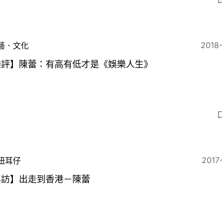
2018
藝．文化
樂評】陳蕾：有高有低才是《娛樂人生》
2017
扭耳仔
專訪】出走到香港－陳蕾