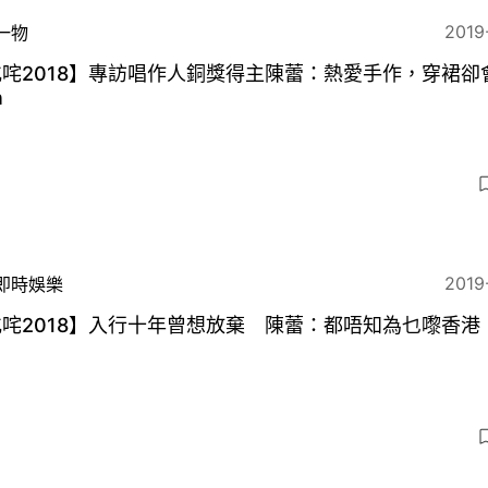
2019
一物
咤2018】專訪唱作人銅獎得主陳蕾：熱愛手作，穿裙卻
n
2019
即時娛樂
咤2018】入行十年曾想放棄 陳蕾：都唔知為乜嚟香港