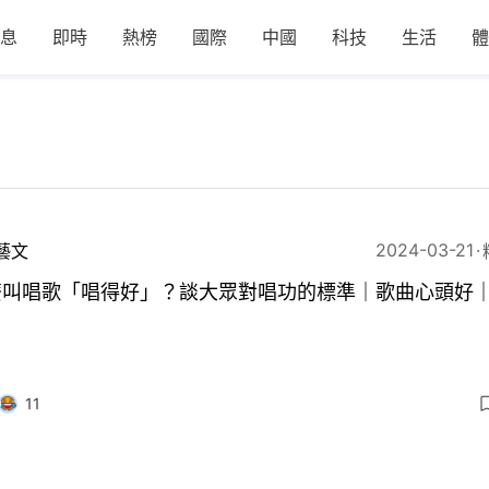
息
即時
熱榜
國際
中國
科技
生活
體
2024-03-21
藝文
麼叫唱歌「唱得好」？談大眾對唱功的標準｜歌曲心頭好
11