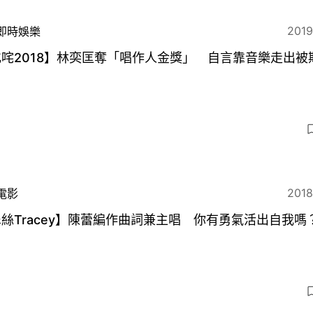
2019
即時娛樂
咤2018】林奕匡奪「唱作人金獎」 自言靠音樂走出被
2018
電影
絲Tracey】陳蕾編作曲詞兼主唱 你有勇氣活出自我嗎