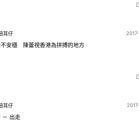
2017
扭耳仔
受不安穩 陳蕾視香港為拼搏的地方
2017
扭耳仔
 － 出走