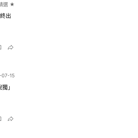
精選 ★
年終出
-07-15
脫獨」