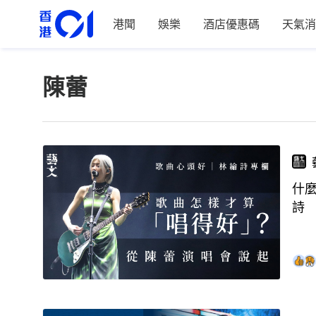
港聞
娛樂
酒店優惠碼
天氣消
陳蕾
什
詩