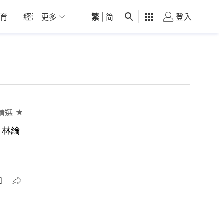
育
經濟
更多
01深圳
繁
觀點
|
简
健康
好食玩飛
登入
女
精選 ★
｜林綸