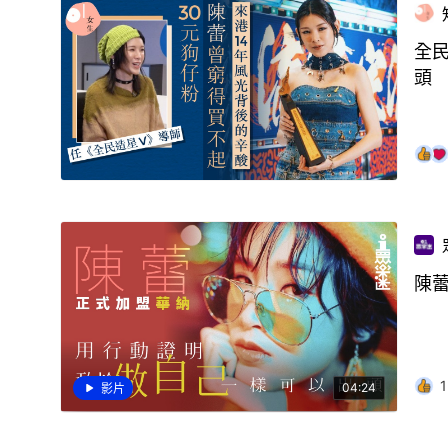
全
頭
陳
1
04:24
影片