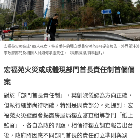
宏福苑火災造成168人死亡，特首委任的獨立委員會將於9月提交報告，外界關注涉
事政府部門及相關人員如何承擔責任。（梁鵬威攝/資料圖片）
宏福苑火災或成體現部門首長責任制首個個
案
對於「部門首長責任制」，葉劉淑儀認為方向正確，
但執行細節尚待明確，特別是問責部分。她提到，宏
福苑火災聽證會揭露房屋局獨立審查組等部門「紙上
監督」、各自為政的問題，相信待獨立調查報告出台
後，政府將因應不同部門首長的責任訂立準則與罰