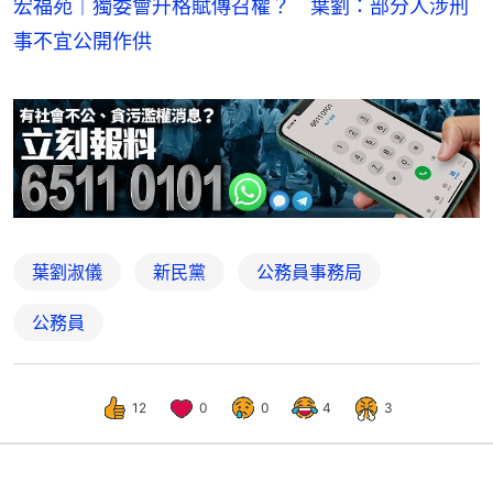
宏福苑｜獨委會升格賦傳召權？ 葉劉：部分人涉刑
事不宜公開作供
葉劉淑儀
新民黨
公務員事務局
公務員
12
0
0
4
3