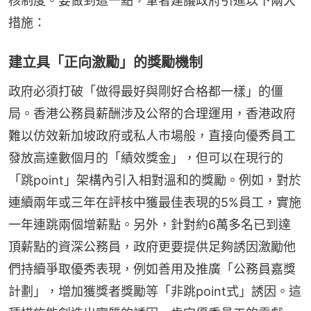
核制度。要做到這一點，筆者建議政府引進以下兩大
措施：
建立具「正向激勵」的獎勵機制
政府必須打破「做得最好與剛好合格都一樣」的僵
局。香港公務員薪酬涉及公帑的合理運用，香港政府
難以仿效新加坡政府或私人市場般，直接向優秀員工
發放高達數個月的「績效獎金」，但可以在現行的
「跳point」架構內引入相對溫和的獎勵。例如，對於
連續兩年或三年在評核中獲最佳表現的5%員工，實施
一年連跳兩個增薪點。另外，針對約6萬多名已到達
頂薪點的資深公務員，政府更要提供足夠誘因激勵他
們持續爭取優秀表現，例如善用及推廣「公務員嘉獎
計劃」，增加獲獎者獎勵等「非跳point式」誘因。這