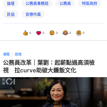
論壇
公務員事務局
公務員
特區政府
民協
官僚作風
5
0
3
0
0
港聞
政情
公務員改革｜葉劉：起薪點過高須檢
視 拉curve助破大鑊飯文化