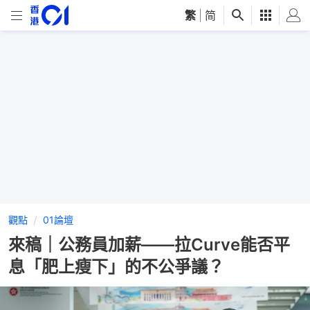
繁
|
简
觀點
01論壇
來稿｜公務員加薪——拉Curve能否平
息「肥上瘦下」的不公爭議？