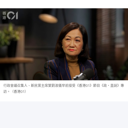
行政會議召集人、新民黨主席葉劉淑儀早前接受《香港01》節目《政・直說》專
訪。（香港01）