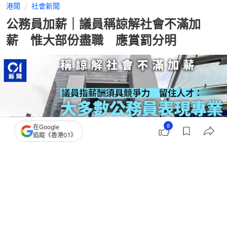
港聞
社會新聞
公務員加薪｜議員稱諒解社會不滿加
薪 惟大部份盡職 應賞罰分明
8
在Google
追蹤《香港01》
撰文：
吳美松
出版：
2026-05-29 11:10
更新：
2026-05-29 17:40