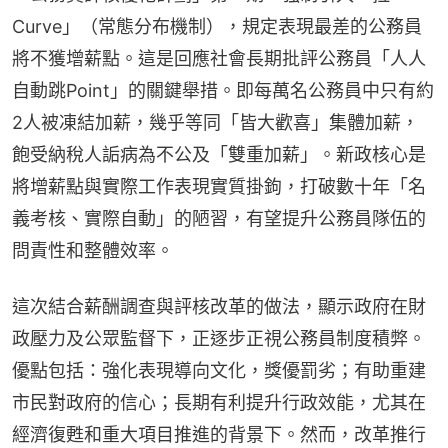
Curve」（常態分布機制），規定表現最差的公務員
將不獲增薪點。這是回應社會長期批評公務員「人人
自動跳Point」的關鍵舉措。即每萬名公務員中只有約
2人被凍結加薪，幾乎等同「皆大歡喜」集體加薪，
飽受納稅人詬病為不公及「雙重加薪」。新政核心是
將增薪點與實際工作表現實質掛鉤，打破數十年「名
義考核、實際自動」的陋習，有望提升公務員隊伍的
問責性和整體效率。
這次結合薪酬調查與評核改革的做法，顯示政府在財
政壓力及公眾監督下，正逐步正視公務員制度積弊。
優點包括：強化表現導向文化，獎優罰劣；有助重建
市民對政府的信心；長期有利提升行政效能，尤其在
經濟復甦和重大項目推進的背景下。然而，改革推行