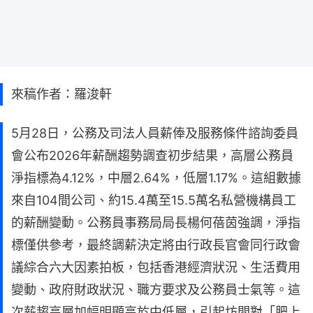
來稿作者：羅浚軒
5月28日，公務及司法人員薪俸及服務條件諮詢委員
會公布2026年薪酬趨勢調查初步結果，高層公務員
淨指標為4.12%，中層2.64%，低層1.17%。這組數據
來自104間公司、約15.4萬至15.5萬名私營機構員工
的薪酬變動。公務員事務局局長楊何蓓茵強調，淨指
標僅供參考，最終調薪決定將由行政長官會同行政會
議綜合六大因素拍板，包括香港經濟狀況、生活費用
變動、政府財政狀況、職方要求及公務員士氣等。這
次薪趨高層加幅明顯高於中低層，引起坊間對「肥上