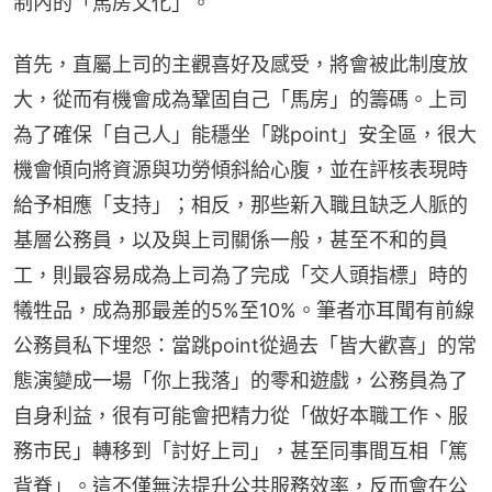
制內的「馬房文化」。
首先，直屬上司的主觀喜好及感受，將會被此制度放
大，從而有機會成為鞏固自己「馬房」的籌碼。上司
為了確保「自己人」能穩坐「跳point」安全區，很大
機會傾向將資源與功勞傾斜給心腹，並在評核表現時
給予相應「支持」；相反，那些新入職且缺乏人脈的
基層公務員，以及與上司關係一般，甚至不和的員
工，則最容易成為上司為了完成「交人頭指標」時的
犧牲品，成為那最差的5%至10%。筆者亦耳聞有前線
公務員私下埋怨：當跳point從過去「皆大歡喜」的常
態演變成一場「你上我落」的零和遊戲，公務員為了
自身利益，很有可能會把精力從「做好本職工作、服
務市民」轉移到「討好上司」，甚至同事間互相「篤
背脊」。這不僅無法提升公共服務效率，反而會在公