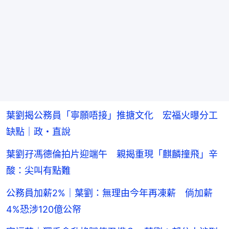
葉劉揭公務員「寧願唔接」推搪文化 宏福火曝分工
缺點｜政・直說
葉劉孖馮德倫拍片迎端午 親揭重現「麒麟撞飛」辛
酸：尖叫有點難
公務員加薪2%｜葉劉：無理由今年再凍薪 倘加薪
4%恐涉120億公帑