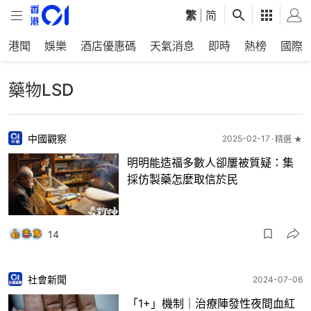
繁
|
简
港聞
娛樂
酒店優惠碼
天氣消息
即時
熱榜
國際
藥物LSD
中國觀察
2025-02-17
精選 ★
明明能造福多數人卻屢被質疑：集
採仿製藥怎麼取信於民
14
社會新聞
2024-07-06
「1+」機制｜治療陣發性夜間血紅