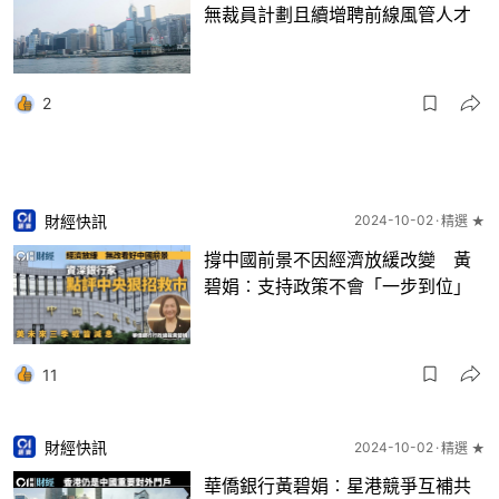
無裁員計劃且續增聘前線風管人才
2
財經快訊
2024-10-02
精選 ★
撐中國前景不因經濟放緩改變 黃
碧娟︰支持政策不會「一步到位」
11
財經快訊
2024-10-02
精選 ★
華僑銀行黃碧娟︰星港競爭互補共