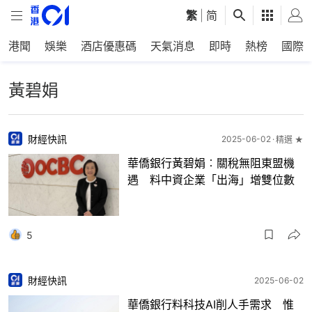
繁
|
简
港聞
娛樂
酒店優惠碼
天氣消息
即時
熱榜
國際
黃碧娟
財經快訊
2025-06-02
精選 ★
華僑銀行黃碧娟︰關稅無阻東盟機
遇 料中資企業「出海」增雙位數
5
財經快訊
2025-06-02
華僑銀行料科技AI削人手需求 惟