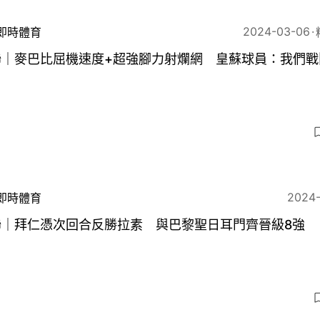
2024-03-06
即時體育
聯｜麥巴比屈機速度+超強腳力射爛網 皇蘇球員：我們戰
5
2024
即時體育
聯｜拜仁憑次回合反勝拉素 與巴黎聖日耳門齊晉級8強
6