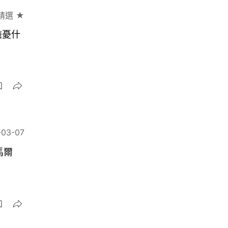
精選 ★
擔憂什
-03-07
馬爾