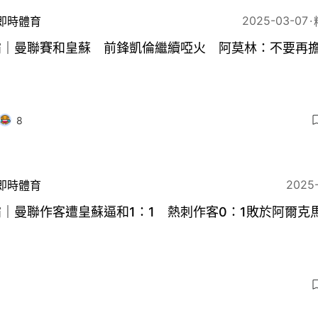
2025-03-07
即時體育
霸｜曼聯賽和皇蘇 前鋒凱倫繼續啞火 阿莫林：不要再
8
2025
即時體育
｜曼聯作客遭皇蘇逼和1：1 熱刺作客0：1敗於阿爾克
5