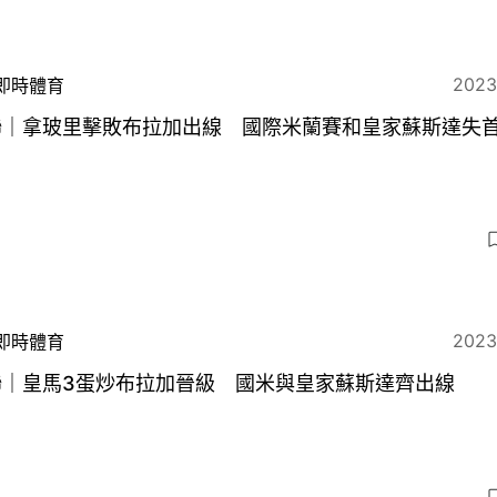
2023
即時體育
聯｜拿玻里擊敗布拉加出線 國際米蘭賽和皇家蘇斯達失
2023
即時體育
聯｜皇馬3蛋炒布拉加晉級 國米與皇家蘇斯達齊出線