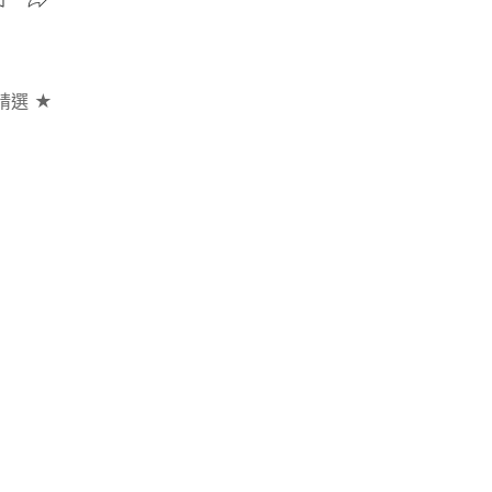
精選 ★
砵亭
精選 ★
球