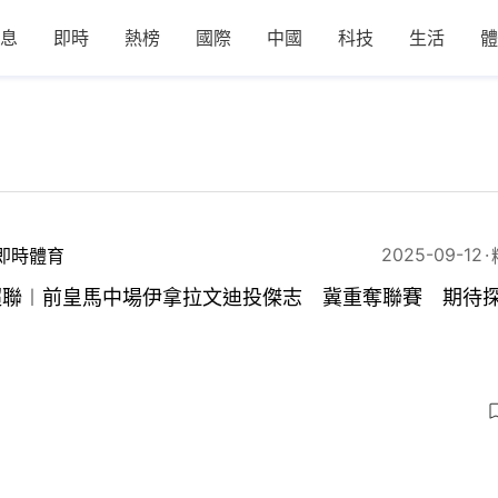
息
即時
熱榜
國際
中國
科技
生活
體
2025-09-12
即時體育
超聯︱前皇馬中場伊拿拉文迪投傑志 冀重奪聯賽 期待