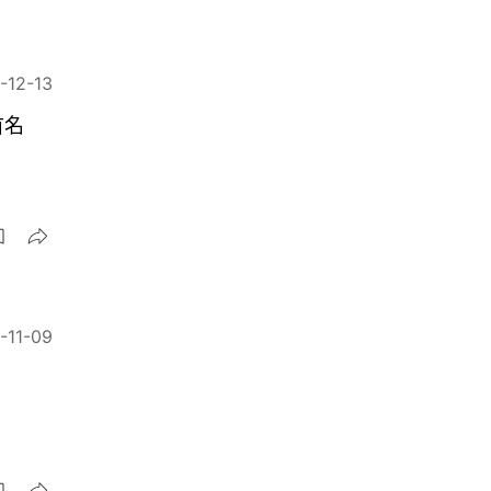
-12-13
首名
-11-09