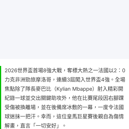
2026世界盃首場8強大戰，奪標大熱之一法國以2：0
力克非洲勁旅摩洛哥，連續3屆闖入世界盃4強。全場
焦點除了隊長麥巴比（Kylian Mbappe）射入精彩開
紀錄一球並交出關鍵助攻外，他在比賽尾段因右腳踝
受傷被換離場，並在後備席冰敷的一幕，一度令法國
球迷抹一把汗。幸而，這位皇馬巨星賽後親自為傷情
解畫，直言「一切安好」。