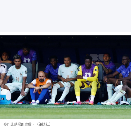
麥巴比落場即冰敷。（路透社）