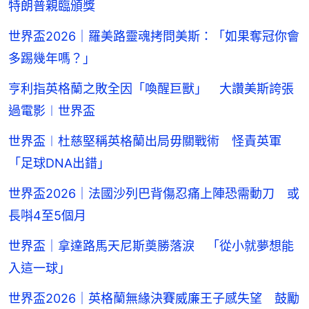
特朗普親臨頒獎
世界盃2026｜羅美路靈魂拷問美斯：「如果奪冠你會
多踢幾年嗎？」
亨利指英格蘭之敗全因「喚醒巨獸」 大讚美斯誇張
過電影︱世界盃
世界盃︱杜慈堅稱英格蘭出局毋關戰術 怪責英軍
「足球DNA出錯」
世界盃2026｜法國沙列巴背傷忍痛上陣恐需動刀 或
長唞4至5個月
世界盃｜拿達路馬天尼斯奠勝落淚 「從小就夢想能
入這一球」
世界盃2026｜英格蘭無緣決賽威廉王子感失望 鼓勵