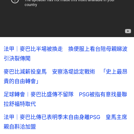
法甲｜麥巴比半場被換走 換便服上看台陪母親睇波
引決裂傳聞
麥巴比減薪投皇馬 安察洛堤諗定戰術 「史上最昂
貴的自由轉會」
足球轉會︱麥巴比盛傳不留隊 PSG被指有意找曼聯
拉舒福特取代
法甲｜麥巴比傳已表明季末自由身離PSG 皇馬主席
親自斟洽加盟