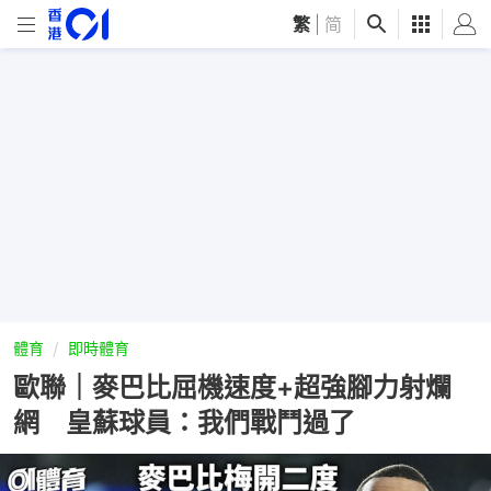
繁
|
简
體育
即時體育
歐聯｜麥巴比屈機速度+超強腳力射爛
網 皇蘇球員：我們戰鬥過了