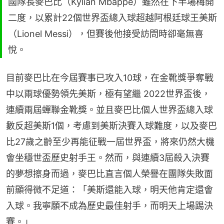
國隊長麥巴比（Kylian Mbappé）雖然在下半場梅開
二度，以累計22個世界盃總入球超越阿根廷球王美斯
（Lionel Messi），但賽後他接受訪問時卻毫無喜
悅。
目前麥巴比在今屆賽事已攻入10球，在金靴獎爭奪戰
中以兩球優勢領先美斯，極有望繼 2022世界盃後，
連續兩屆蟬聯金靴獎。並且麥巴比個人世界盃總入球
數反超美斯1個，考慮到美斯決賽入球難度，以及麥巴
比27歲之齡至少再能征戰一屆世界盃，將來仍然大機
會坐穩世盃歷史射手王。然而，與連續3屆殺入決賽
的夢想擦身而過，麥巴比直言個人榮譽在團隊失敗面
前顯得微不足道：「美斯還能入球，明天他肯定還會
入球。我寧願不成為歷史最佳射手，而明天上場踢決
賽。」