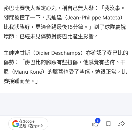
麥巴比賽後大派定心丸，稱自己無大礙：「我沒事。
腳踝被撞了一下，馬迪達（Jean-Philippe Mateta）
比我狀態好，更適合踢最後15分鐘。」到了球隊慶祝
環節，已經未見傷勢對麥巴比產生影響。
主帥迪甘斯（Didier Deschamps）亦確認了麥巴比的
傷勢：「麥巴比的腳踝有些扭傷，他感覺有些疼。干
尼（Manu Koné）的膝蓋也受了些傷，這很正常，比
賽接踵而至。」
5
在Google
追蹤《香港01》