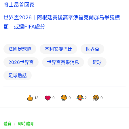
將士昂首回家
世界盃2026｜阿根廷賽後高舉涉福克蘭群島爭議橫
額 或遭FIFA處分
法國足球隊
基利安麥巴比
世界盃
2026世界盃
世界盃賽果消息
足球
足球熱話
13
0
0
2
0
體育
即時體育