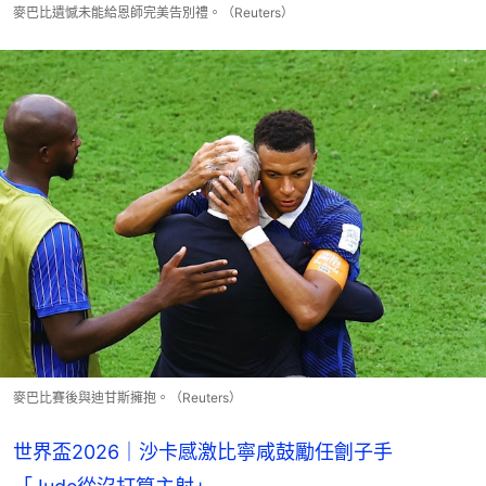
麥巴比遺憾未能給恩師完美告別禮。（Reuters）
麥巴比賽後與迪甘斯擁抱。（Reuters）
世界盃2026｜沙卡感激比寧咸鼓勵任劊子手