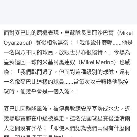
面對麥巴比的屈機表現，皇蘇隊長奧耶沙巴爾（Mikel 
Oyarzabal）賽後相當無奈：「我能說什麼呢……他是
一名與眾不同的球員，放眼世界亦很獨特。」今場為
皇蘇追回一球的米基爾馬連奴（Mikel Merino）也感
嘆：「我們戰鬥過了，但面對這種級別的球隊，還有
一名像麥巴比這樣的球員……當每次攻守轉換他能控
球時，便幾乎會是一個入波。」
麥巴比因離隊風波，被傳與教練安歷基勢成水火，近
幾場聯賽都在中途被換走。這名法國球星賽後澄清兩
人之間沒有芥蒂：「即使人們認為我們兩個有什麼問