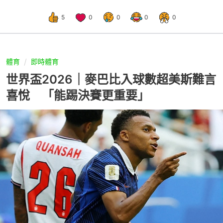
5
0
0
0
0
體育
即時體育
世界盃2026｜麥巴比入球數超美斯難言
喜悅 「能踢決賽更重要」