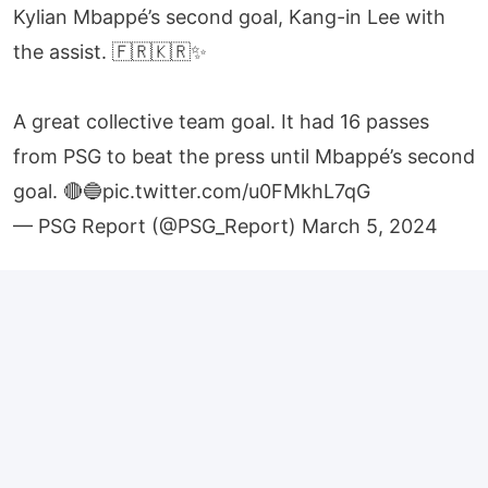
Kylian Mbappé’s second goal, Kang-in Lee with
the assist. 🇫🇷🇰🇷✨
A great collective team goal. It had 16 passes
from PSG to beat the press until Mbappé’s second
goal. 🔴🔵
pic.twitter.com/u0FMkhL7qG
— PSG Report (@PSG_Report)
March 5, 2024