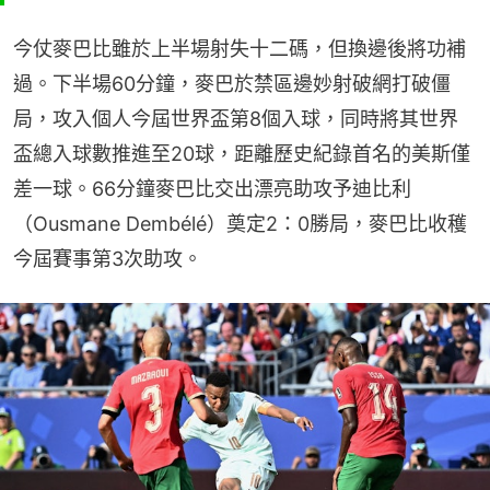
今仗麥巴比雖於上半場射失十二碼，但換邊後將功補
過。下半場60分鐘，麥巴於禁區邊妙射破網打破僵
局，攻入個人今屆世界盃第8個入球，同時將其世界
盃總入球數推進至20球，距離歷史紀錄首名的美斯僅
差一球。66分鐘麥巴比交出漂亮助攻予迪比利
（Ousmane Dembélé）奠定2：0勝局，麥巴比收穫
今屆賽事第3次助攻。