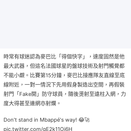
時常有球迷認為麥巴比「得個快字」，速度固然是他
最大武器，但這名法國球星的盤球技術及射門觸覺都
不能小覷。比賽第15分鐘，麥巴比接應隊友直線至底
線附近，一對一情況下先用假身製造出空間，再假裝
射門「Fake開」防守球員，隨後燙射至遠柱入網，力
度大得甚至連網亦射爛。
Don't stand in Mbappé's way! 😂🚀
pic.twitter.com/gE2k11Oi6H