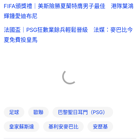
FIFA頒獎禮｜美斯險勝夏蘭特膺男子最佳 港隊葉鴻
輝鍾愛迪布尼
法國盃｜PSG狂數業餘兵輕鬆晉級 法媒：麥巴比今
夏免費投皇馬
足球
歐聯
巴黎聖日耳門（PSG）
皇家蘇斯達
基利安麥巴比
安歷基