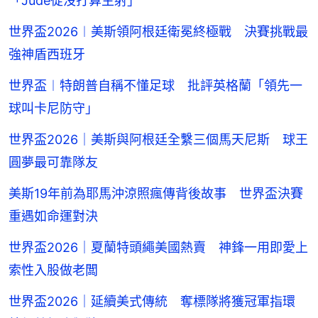
「Jude從沒打算主射」
世界盃2026︱美斯領阿根廷衛冕終極戰 決賽挑戰最
強神盾西班牙
世界盃︱特朗普自稱不懂足球 批評英格蘭「領先一
球叫卡尼防守」
世界盃2026｜美斯與阿根廷全繫三個馬天尼斯 球王
圓夢最可靠隊友
美斯19年前為耶馬沖涼照瘋傳背後故事 世界盃決賽
重遇如命運對決
世界盃2026｜夏蘭特頭繩美國熱賣 神鋒一用即愛上
索性入股做老闆
世界盃2026｜延續美式傳統 奪標隊將獲冠軍指環