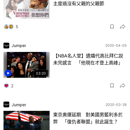
主度過沒有父親的父親節
5
Jumper
2020-04-05
【NBA名人堂】遺孀代高比拜仁說
未完感言 「他現在才登上高峰」
03:20
2
Jumper
2020-03-26
東京奧運延期 對美國男籃利多於
弊 「復仇者聯盟」就此誕生？