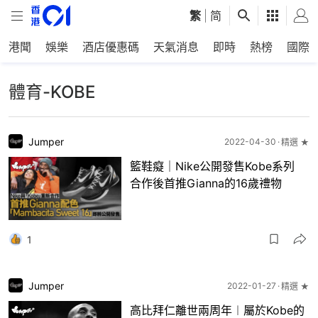
繁
|
简
港聞
娛樂
酒店優惠碼
天氣消息
即時
熱榜
國際
體育-KOBE
Jumper
2022-04-30
精選 ★
籃鞋癡｜Nike公開發售Kobe系列
合作後首推Gianna的16歲禮物
1
Jumper
2022-01-27
精選 ★
高比拜仁離世兩周年︱屬於Kobe的