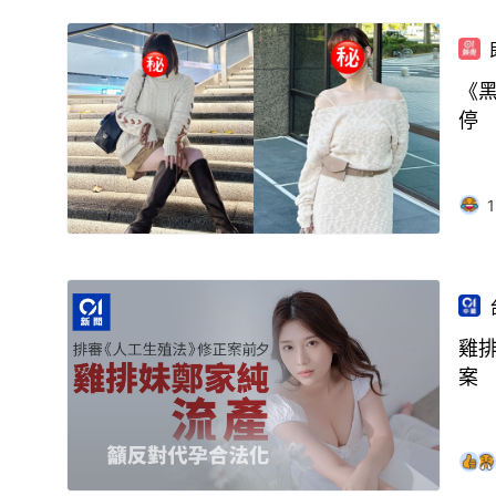
《黑
停
1
雞
案