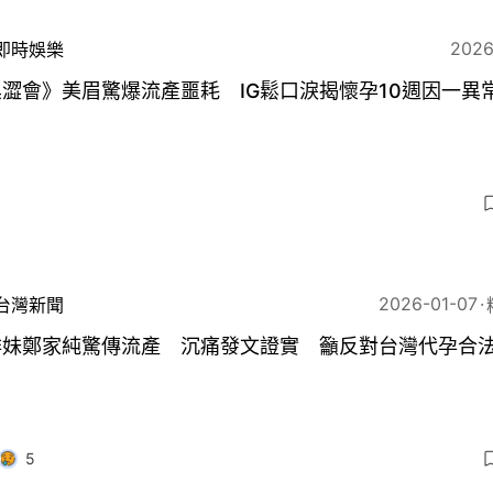
2026
即時娛樂
澀會》美眉驚爆流產噩耗 IG鬆口淚揭懷孕10週因一異
2026-01-07
台灣新聞
排妹鄭家純驚傳流產 沉痛發文證實 籲反對台灣代孕合
5