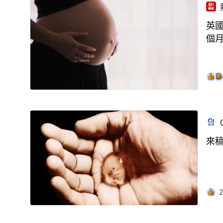
英國
個
來
2