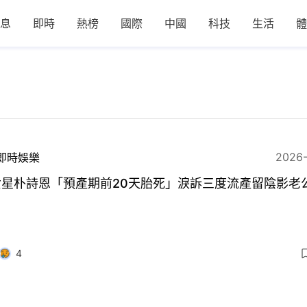
息
即時
熱榜
國際
中國
科技
生活
體
2026
即時娛樂
女星朴詩恩「預產期前20天胎死」淚訴三度流產留陰影老
4