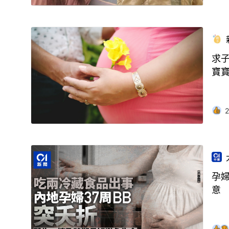
求子
寶
2
孕
意