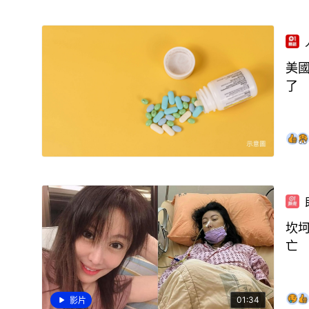
美
了
坎
亡
01:34
影片