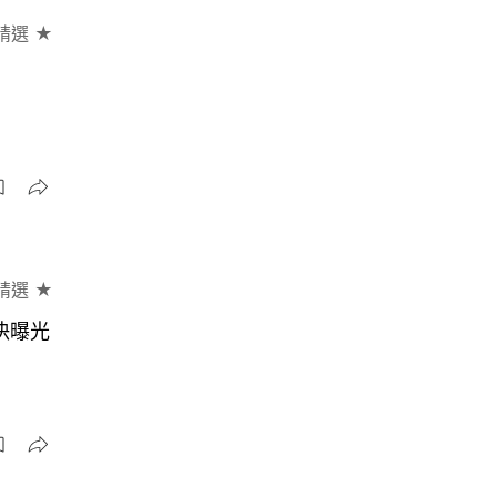
精選 ★
精選 ★
決曝光