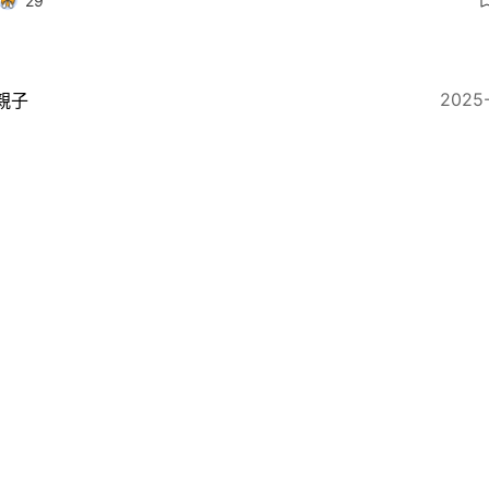
29
2025
親子
兒長「巨大腫瘤」發現後一周再沒心跳！醫生溫柔伴孕婦
2025
即時娛樂
如懿傳》女星為備孕息影2年 懷孕10周胎死腹中 深夜