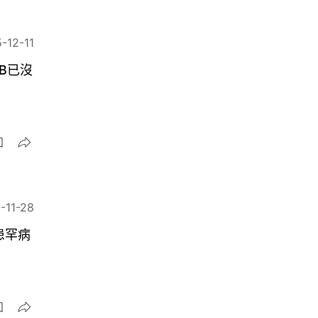
-12-11
B已沒
-11-28
患罕病