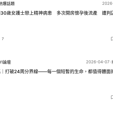
2026
熱爆話題
30歲女護士戀上精神病患 多次開房懷孕後流產 遭判囚
月
7
2026-04-07
01論壇
稿｜打破24周分界線——每一個短暫的生命，都值得體面