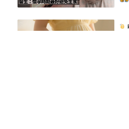
胎
傷
1
《
聲