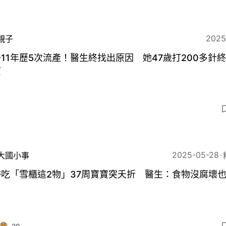
2025
親子
11年歷5次流產！醫生終找出原因 她47歲打200多針
寶
2025-05-28
大國小事
婦吃「雪櫃這2物」37周寶寶突夭折 醫生：食物沒腐壞