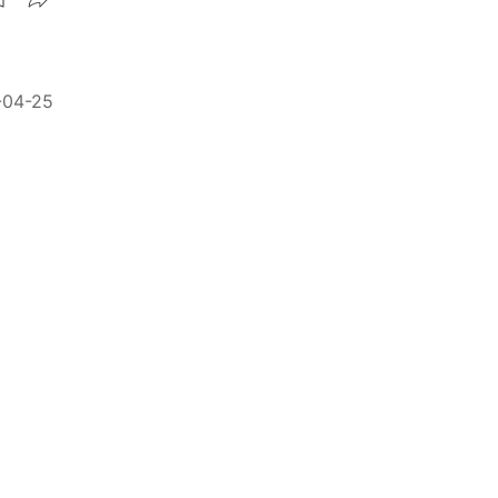
-04-25
面對哀
-04-07
淚訴心