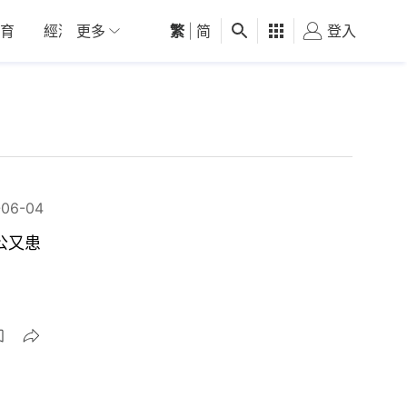
育
經濟
更多
01深圳
繁
觀點
|
简
健康
好食玩飛
登入
女
-06-04
公又患