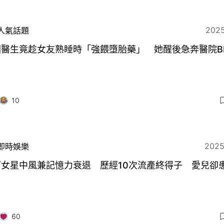
2025
人氣話題
國醫生竟趁女友熟睡時「強餵墮胎藥」 她醒後急奔醫院B
10
2025
即時娛樂
坷女星中風兼記憶力衰退 歷經10次流產終得子 愛兒卻
60