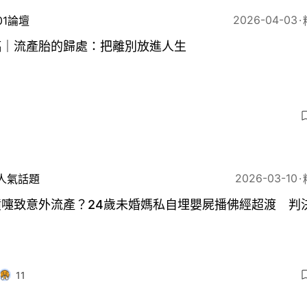
2026-04-03
01論壇
稿｜流產胎的歸處：把離別放進人生
5
2026-03-10
人氣話題
噴嚏致意外流產？24歲未婚媽私自埋嬰屍播佛經超渡 判
11