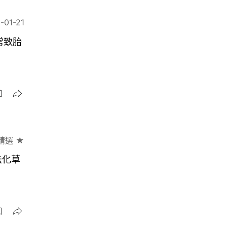
-01-21
常致胎
精選 ★
法化草