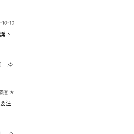
-10-10
終誕下
精選 ★
也要注