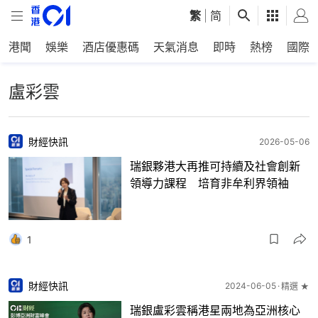
繁
|
简
港聞
娛樂
酒店優惠碼
天氣消息
即時
熱榜
國際
盧彩雲
財經快訊
2026-05-06
瑞銀夥港大再推可持續及社會創新
領導力課程 培育非牟利界領袖
1
財經快訊
2024-06-05
精選 ★
瑞銀盧彩雲稱港星兩地為亞洲核心