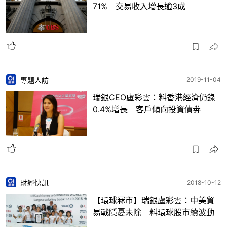
71% 交易收入增長逾3成
專題人訪
2019-11-04
瑞銀CEO盧彩雲：料香港經濟仍錄
0.4%增長 客戶傾向投資債劵
財經快訊
2018-10-12
【環球冧市】瑞銀盧彩雲：中美貿
易戰隱憂未除 料環球股市續波動