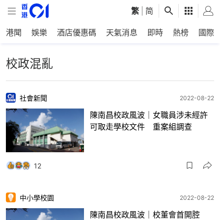
繁
|
简
港聞
娛樂
酒店優惠碼
天氣消息
即時
熱榜
國際
校政混亂
社會新聞
2022-08-22
陳南昌校政風波｜女職員涉未經許
可取走學校文件 重案組調查
12
中小學校園
2022-08-22
陳南昌校政風波｜校董會首開腔