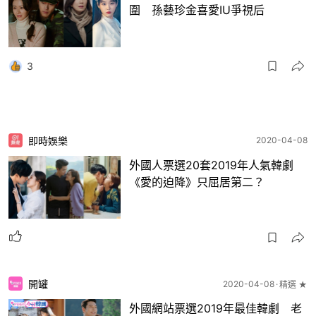
圍 孫藝珍金喜愛IU爭視后
3
即時娛樂
2020-04-08
外國人票選20套2019年人氣韓劇
《愛的迫降》只屈居第二？
開罐
2020-04-08
精選 ★
外國網站票選2019年最佳韓劇 老