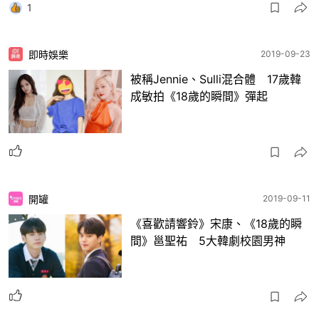
1
即時娛樂
2019-09-23
被稱Jennie、Sulli混合體 17歲韓
成敏拍《18歲的瞬間》彈起
開罐
2019-09-11
《喜歡請響鈴》宋康、《18歲的瞬
間》邕聖祐 5大韓劇校園男神