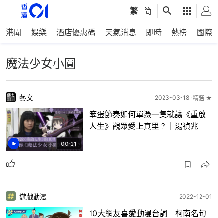
繁
|
简
港聞
娛樂
酒店優惠碼
天氣消息
即時
熱榜
國際
魔法少女小圓
藝文
2023-03-18
精選 ★
笨蛋節奏如何單憑一集就讓《重啟
人生》觀眾愛上真里？｜湯禎兆
00:31
遊戲動漫
2022-12-01
10大網友喜愛動漫台詞 柯南名句