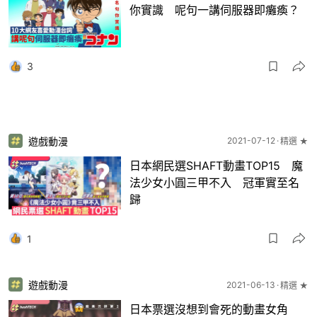
你實識 呢句一講伺服器即癱瘓？
3
遊戲動漫
2021-07-12
精選 ★
日本網民選SHAFT動畫TOP15 魔
法少女小圓三甲不入 冠軍實至名
歸
1
遊戲動漫
2021-06-13
精選 ★
日本票選沒想到會死的動畫女角