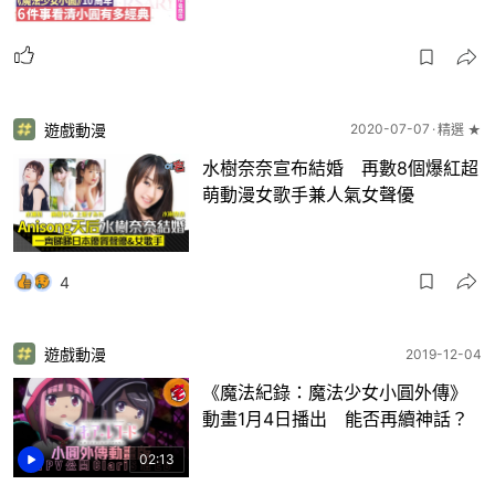
遊戲動漫
2020-07-07
精選 ★
水樹奈奈宣布結婚 再數8個爆紅超
萌動漫女歌手兼人氣女聲優
4
遊戲動漫
2019-12-04
《魔法紀錄：魔法少女小圓外傳》
動畫1月4日播出 能否再續神話？
02:13