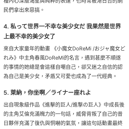
種內心深層渴望與純粹的表達，也時常被港日台的網
民們拿出來惡搞。
4. 私って世界一不幸な美少女だ 我果然是世界
上最不幸的美少女了
來自大家童年的動畫 《小魔女DoReMi /おジャ魔女ど
れみ》中主角春風DoReMi的名言，遇到甚麼不順遂
的事情的她總是會這樣自嘲自己，卻又迷之自信的認
為自己是美少女，矛盾又可愛也成為了一代經典。
5. 萊納，你坐啊／ライナー座れよ
出自現象級作品《進擊的巨人/進撃の巨人》中成長後
的主角艾倫充滿魄力的一句話，威脅背叛了自己的昔
日夥伴充滿了復仇與恫嚇的氣氛，讓這句話動畫最終