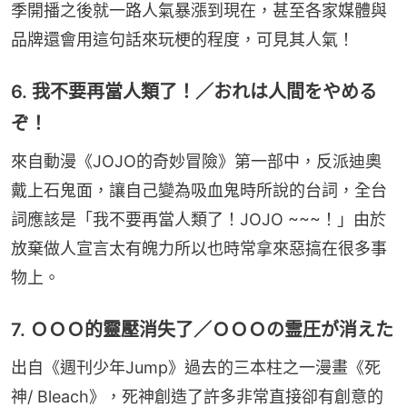
季開播之後就一路人氣暴漲到現在，甚至各家媒體與
品牌還會用這句話來玩梗的程度，可見其人氣！
6. 我不要再當人類了！／おれは人間をやめる
ぞ！
來自動漫《JOJO的奇妙冒險》第一部中，反派迪奧
戴上石鬼面，讓自己變為吸血鬼時所說的台詞，全台
詞應該是「我不要再當人類了！JOJO ~~~！」由於
放棄做人宣言太有魄力所以也時常拿來惡搞在很多事
物上。
7. ＯＯＯ的靈壓消失了／ＯＯＯの霊圧が消えた
出自《週刊少年Jump》過去的三本柱之一漫畫《死
神/ Bleach》，死神創造了許多非常直接卻有創意的