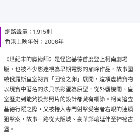
網路聲量：1,915則
香港上映年份：2006年
《世紀末的魔術師》是怪盜基德首度登上柯南劇場
版，也被不少影迷視為早期電影的巔峰作品。故事圍
繞俄羅斯皇室祕寶「回憶之卵」展開，這項虛構寶物
以現實中著名的法貝熱彩蛋為原型，從外觀機關、皇
室歷史到能夠投影照片的設計都藏有細節。柯南追查
基德行蹤之際，又被捲入專門射擊受害者右眼的連續
狙擊案，故事一路從大阪城、豪華郵輪延伸至神祕古
堡。