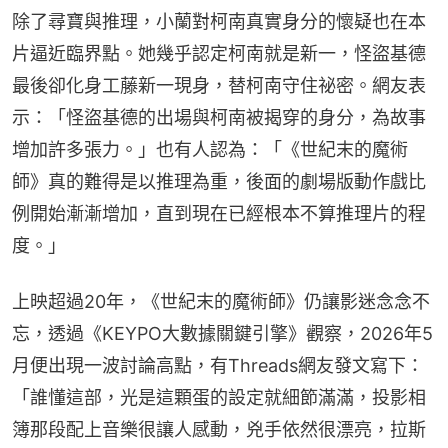
除了尋寶與推理，小蘭對柯南真實身分的懷疑也在本
片逼近臨界點。她幾乎認定柯南就是新一，怪盜基德
最後卻化身工藤新一現身，替柯南守住祕密。網友表
示：「怪盜基德的出場與柯南被揭穿的身分，為故事
增加許多張力。」也有人認為：「《世紀末的魔術
師》真的難得是以推理為重，後面的劇場版動作戲比
例開始漸漸增加，直到現在已經根本不算推理片的程
度。」
上映超過20年，《世紀末的魔術師》仍讓影迷念念不
忘，透過《KEYPO大數據關鍵引擎》觀察，2026年5
月便出現一波討論高點，有Threads網友發文寫下：
「誰懂這部，光是這顆蛋的設定就細節滿滿，投影相
簿那段配上音樂很讓人感動，兇手依然很漂亮，拉斯