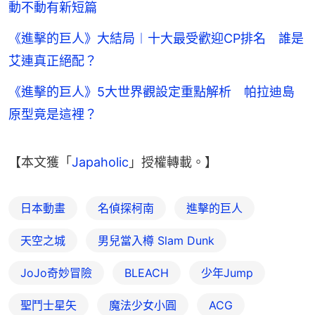
動不動有新短篇
《進擊的巨人》大結局︱十大最受歡迎CP排名 誰是
艾連真正絕配？
《進擊的巨人》5大世界觀設定重點解析 帕拉迪島
原型竟是這裡？
【本文獲「
Japaholic
」授權轉載。】
日本動畫
名偵探柯南
進擊的巨人
天空之城
男兒當入樽 Slam Dunk
JoJo奇妙冒險
BLEACH
少年Jump
聖鬥士星矢
魔法少女小圓
ACG