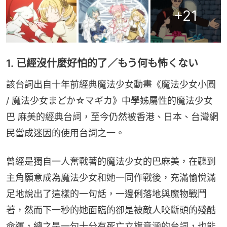
+
21
1. 已經沒什麼好怕的了／もう何も怖くない
該台詞出自十年前經典魔法少女動畫《魔法少女小圓 
/ 魔法少女まどか☆マギカ》中學姊屬性的魔法少女
巴 麻美的經典台詞，至今仍然被香港、日本、台灣網
民當成迷因的使用台詞之一。
曾經是獨自一人奮戰著的魔法少女的巴麻美，在聽到
主角願意成為魔法少女和她一同作戰後，充滿愉悅滿
足地說出了這樣的一句話，一邊俐落地與魔物戰鬥
著，然而下一秒的她面臨的卻是被敵人咬斷頭的殘酷
命運，總之是一句十分有死亡立旗意涵的台詞，也能