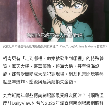
究竟近兩年哪些柯南劇場版最受網友關注？（YouTube@Anime & Movie 普威爾）
柯南更有「走到哪裡，命案就發生到哪裡」的特殊體
質，摩天大樓、豪華郵輪、跨海大橋，甚至深海設
施，都曾瞬間變成大型犯罪現場。網友也常開玩笑盤
點歷年爆炸、墜毀與建築總損失金額。
究竟近兩年哪些柯南劇場版最受網友關注？《網路溫
度計DailyView》曾於2022年調查柯南劇場版網路聲