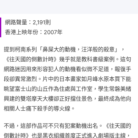
網路聲量：2,191則
香港上映年份：2007年
提到柯南系列「鼻屎大的動機，汪洋般的殺意」，
《往天國的倒數計時》幾乎就是教科書級案例。這句
網路迷因用來形容犯人的動機看似微不足道，報復手
段卻異常激烈。片中的日本畫家如月峰水原本買下能
眺望富士山的山丘作為住處與工作室，學生常磐美緒
興建的雙塔摩天大樓卻正好擋住景色，最終成為他向
相關人士痛下殺手的導火線。
不過，這部作品可不只有犯案動機出名。《往天國的
倒數計時》也是黑衣組織首度正式進入劇場版主線，