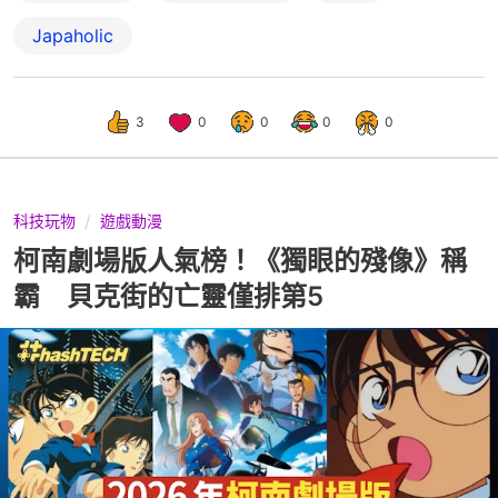
Japaholic
3
0
0
0
0
科技玩物
遊戲動漫
柯南劇場版人氣榜！《獨眼的殘像》稱
霸 貝克街的亡靈僅排第5