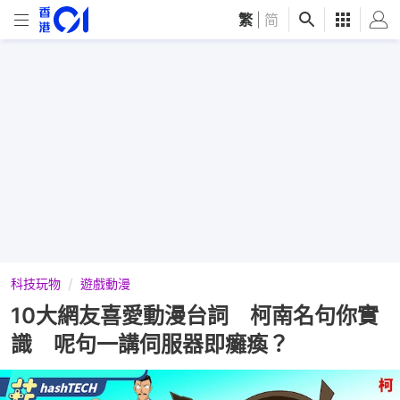
繁
|
简
科技玩物
遊戲動漫
10大網友喜愛動漫台詞 柯南名句你實
識 呢句一講伺服器即癱瘓？