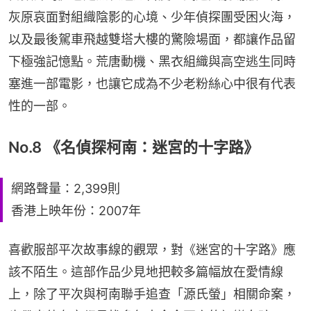
灰原哀面對組織陰影的心境、少年偵探團受困火海，
以及最後駕車飛越雙塔大樓的驚險場面，都讓作品留
下極強記憶點。荒唐動機、黑衣組織與高空逃生同時
塞進一部電影，也讓它成為不少老粉絲心中很有代表
性的一部。
No.8 《名偵探柯南：迷宮的十字路》
網路聲量：2,399則
香港上映年份：2007年
喜歡服部平次故事線的觀眾，對《迷宮的十字路》應
該不陌生。這部作品少見地把較多篇幅放在愛情線
上，除了平次與柯南聯手追查「源氏螢」相關命案，