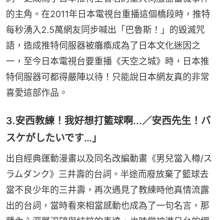
的主角。在2011年日本電視台重播這個橋段時，推特
每秒湧入2.5萬網友同步喊出「巴魯斯！」的毀滅咒
語，造成推特伺服器被癱瘓成為了日本文化迷因之
一，至今日本電視台要重播《天空之城》時，日本推
特伺服器可都得嚴陣以待！只能說日本網友真的非常
喜愛這部作品。
3.安西教練！我好想打籃球啊...／安西先生！バ
スケがしたいです…」
出自經典運動漫畫以及同名改編動畫《男兒當入樽/ス
ラムダンク》三井壽的台詞。半途而廢放棄了籃球去
當不良少年的三井壽，再次遇見了教練時他真情流露
出的台詞，當時看來相當感動也成為了一句名言，那