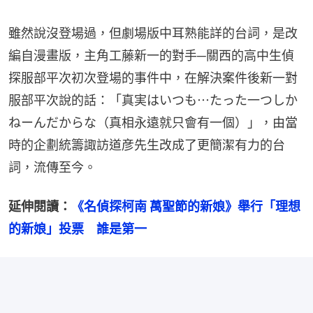
雖然說沒登場過，但劇場版中耳熟能詳的台詞，是改
編自漫畫版，主角工藤新一的對手─關西的高中生偵
探服部平次初次登場的事件中，在解決案件後新一對
服部平次說的話：「真実はいつも⋯たった一つしか
ねーんだからな（真相永遠就只會有一個）」，由當
時的企劃統籌諏訪道彦先生改成了更簡潔有力的台
詞，流傳至今。
延伸閱讀：
《名偵探柯南 萬聖節的新娘》舉行「理想
的新娘」投票　誰是第一