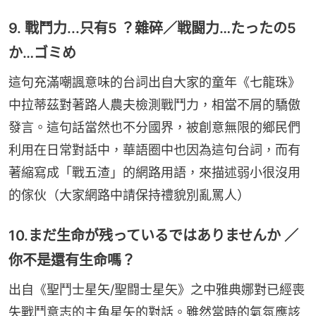
9. 戰鬥力...只有5 ？雜碎／戦闘力…たったの5
か…ゴミめ
這句充滿嘲諷意味的台詞出自大家的童年《七龍珠》
中拉蒂茲對著路人農夫檢測戰鬥力，相當不屑的驕傲
發言。這句話當然也不分國界，被創意無限的鄉民們
利用在日常對話中，華語圈中也因為這句台詞，而有
著縮寫成「戰五渣」的網路用語，來描述弱小很沒用
的傢伙（大家網路中請保持禮貌別亂罵人）
10.まだ生命が残っているではありませんか ／
你不是還有生命嗎？
出自《聖鬥士星矢/聖闘士星矢》之中雅典娜對已經喪
失戰鬥意志的主角星矢的對話。雖然當時的氣氛應該