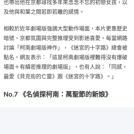
也帶出他在京都尋找多年來念念不忘的初戀女孩，以
及他與和葉之間若即若離的感情。
相較於近年劇場版強調大型動作場面，本片更靠歷史
暗號、京都氛圍與完整推理受到影迷喜愛。每當網路
討論「柯南劇場版神作」，《迷宮的十字路》總會被
點名。網友表示：「這是柯南劇場版裡難得沒有爆破
場面＋有縝密推理的劇場版」，也有人說：「同感，
最愛《貝克街的亡靈》跟《迷宮的十字路》。」
No.7 《名偵探柯南：萬聖節的新娘》