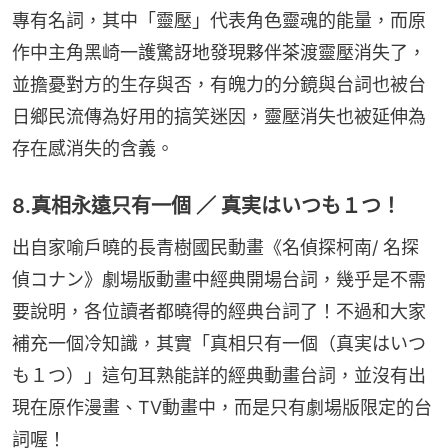
專有名詞，其中「靈壓」代表角色靈魂的能量，而原
作中主角黑崎一護驚訝地發現夥伴茶渡靈壓消失了，
並擔憂對方的生存與否，有魄力的分鏡與台詞也被台
日鄉民流傳為好用的搞笑迷因，靈壓消失也被延伸為
存在感消失的含義。
8.真相永遠只有一個 ／ 真実はいつも１つ！
出自家喻戶曉的長青樹國民動畫《名偵探柯南/ 名探
偵コナン》劇場版動畫中經典開場台詞，幾乎是不需
要說明，各位讀者都曉得的經典台詞了！不過和大家
補充一個冷知識，其實「真相只有一個（真実はいつ
も１つ）」這句耳熟能詳的經典動畫台詞，並沒有出
現在原作漫畫、TV動畫中，而是只有劇場版限定的台
詞喔！