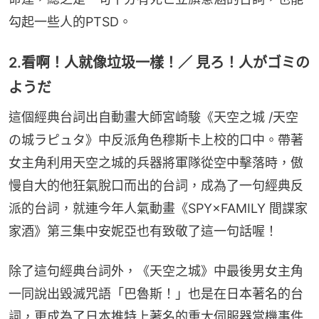
勾起一些人的PTSD。
2.看啊！人就像垃圾一樣！／ 見ろ！人がゴミの
ようだ
這個經典台詞出自動畫大師宮崎駿《天空之城 /天空
の城ラピュタ》中反派角色穆斯卡上校的口中。帶著
女主角利用天空之城的兵器將軍隊從空中擊落時，傲
慢自大的他狂氣脫口而出的台詞，成為了一句經典反
派的台詞，就連今年人氣動畫《SPY×FAMILY 間諜家
家酒》第三集中安妮亞也有致敬了這一句話喔！
除了這句經典台詞外，《天空之城》中最後男女主角
一同說出毀滅咒語「巴魯斯！」也是在日本著名的台
詞，更成為了日本推特上著名的重大伺服器當機事件