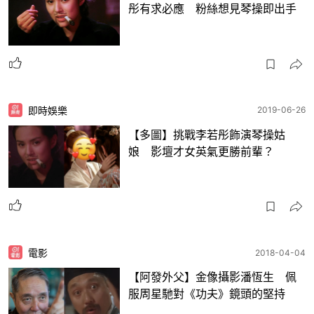
彤有求必應 粉絲想見琴操即出手
即時娛樂
2019-06-26
【多圖】挑戰李若彤飾演琴操姑
娘 影壇才女英氣更勝前輩？
電影
2018-04-04
【阿發外父】金像攝影潘恆生 佩
服周星馳對《功夫》鏡頭的堅持