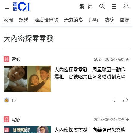
繁
|
简
港聞
娛樂
酒店優惠碼
天氣消息
即時
熱榜
國際
大內密探零零發
電影
2024-06-24
精選 ★
大內密探零零發｜周星馳因一動作
爆粗 谷德昭禁止阿發糟躓劉嘉玲
15
電影
2024-06-24
精選 ★
大內密探零零發｜向華強曾想答應