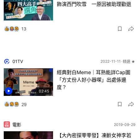
飾演西門吹雪 一原因被助理勸退
13
01TV
2022-11-11
精選 ★
經典對白Meme｜耳熟能詳Cap圖
「方丈份人好小器㗎」出處係邊
度？
02:45
29
電影
2019-09-29
【大內密探零零發】凍齡女神李若