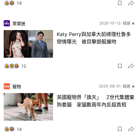
14
眾樂迷
2025-10-13
精選 ★
Katy Perry與加拿大前總理杜魯多
戀情曝光 被目擊遊艇擁吻
12
寵物
2025-08-31
精選 ★
英國寵物界「換天」 Z世代集體棄
狗養貓 家貓數兩年內反超真相
14