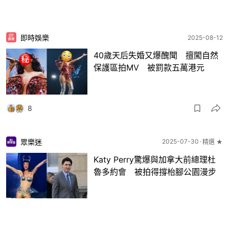
即時娛樂
2025-08-12
40歲天后失婚又爆醜聞 擅闖自然
保護區拍MV 被罰款五萬港元
8
眾樂迷
2025-07-30
精選 ★
Katy Perry驚爆與加拿大前總理杜
魯多約會 被拍得撐枱腳公園漫步
13