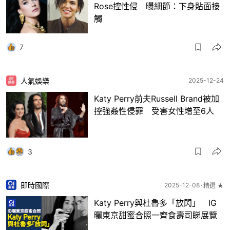
Rose控性侵 曝細節：下身貼面接
觸
7
人氣娛樂
2025-12-24
Katy Perry前夫Russell Brand被加
控強姦性侵罪 受害女性增至6人
3
即時國際
2025-12-08
精選 ★
Katy Perry與杜魯多「放閃」 IG
曬東京甜蜜合照一齊食壽司睇展覽