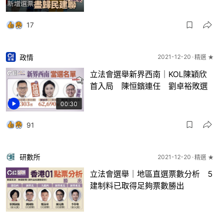
17
政情
2021-12-20
精選 ★
立法會選舉新界西南｜KOL陳穎欣
首入局 陳恒鑌連任 劉卓裕敗選
00:30
91
研數所
2021-12-20
精選 ★
立法會選舉｜地區直選票數分析 5
建制料已取得足夠票數勝出