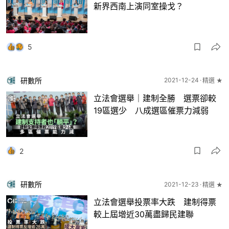
新界西南上演同室操戈？
5
研數所
2021-12-24
精選 ★
立法會選舉｜建制全勝 選票卻較
19區選少 八成選區催票力減弱
2
研數所
2021-12-23
精選 ★
立法會選舉投票率大跌 建制得票
較上屆增近30萬盡歸民建聯