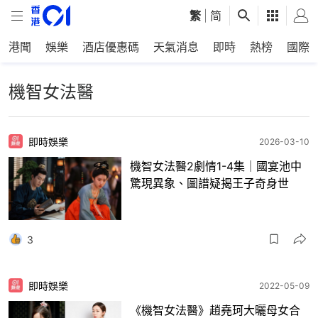
繁
|
简
港聞
娛樂
酒店優惠碼
天氣消息
即時
熱榜
國際
機智女法醫
即時娛樂
2026-03-10
機智女法醫2劇情1-4集｜國宴池中
驚現異象、圖譜疑揭王子奇身世
3
即時娛樂
2022-05-09
《機智女法醫》趙堯珂大曬母女合