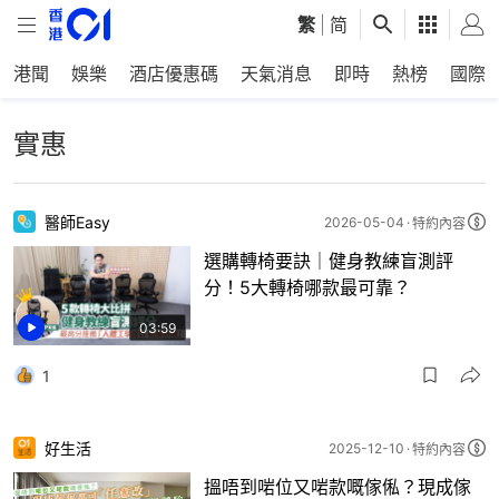
繁
|
简
港聞
娛樂
酒店優惠碼
天氣消息
即時
熱榜
國際
實惠
醫師Easy
2026-05-04
特約內容
選購轉椅要訣｜健身教練盲測評
分！5大轉椅哪款最可靠？
03:59
1
好生活
2025-12-10
特約內容
搵唔到啱位又啱款嘅傢俬？現成傢