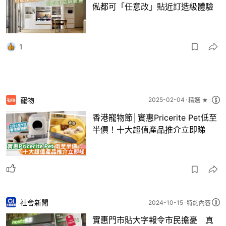
俬都可「任意改」貼近訂造級體驗
1
寵物
2025-02-04
精選 ★
香港寵物節│實惠Pricerite Pet低至
半價！十大超值產品推介立即睇
社會新聞
2024-10-15
特約內容
實惠門市貼大字報令市民擔憂 真