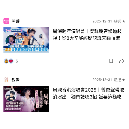
開罐
2025-12-31
精選 ★
周深跨年演唱會｜變聲期曾慘遭歧
視！從8大辛酸經歷認識天籟頂流
6
教煮
2025-12-31
精選 ★
周深香港演唱會2025｜曾傷聲帶取
消演出 獨門護嗓3招 飯要這樣吃
41