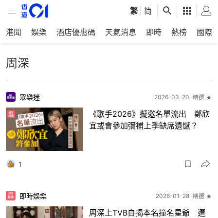
繁
|
简
港聞
娛樂
酒店優惠碼
天氣消息
即時
熱榜
國際
周深
眾樂迷
2026-03-20
精選 ★
《歌手2026》擬邀名單流出 鄭欣
宜或會參加彌補上季缺席遺憾？
1
即時娛樂
2026-01-28
精選 ★
周深上TVB自揭本名撞名星爺 遭