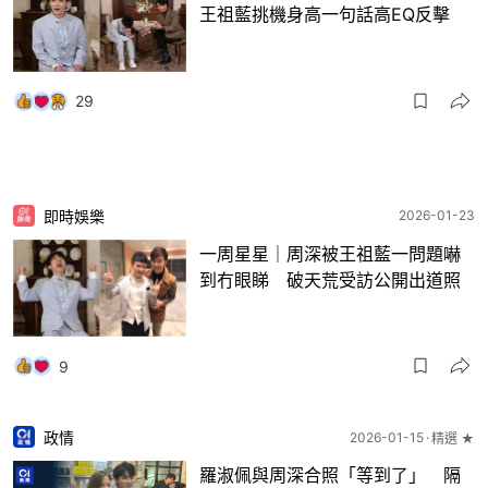
王祖藍挑機身高一句話高EQ反擊
29
即時娛樂
2026-01-23
一周星星｜周深被王祖藍一問題嚇
到冇眼睇 破天荒受訪公開出道照
9
政情
2026-01-15
精選 ★
羅淑佩與周深合照「等到了」 隔