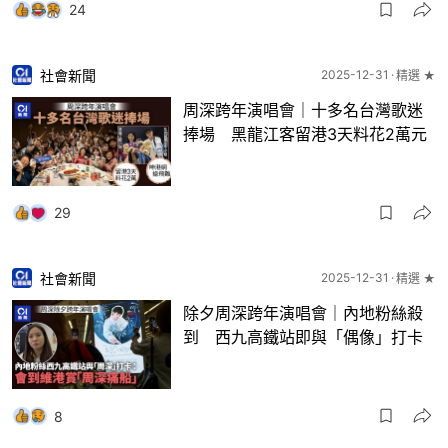
24
社會新聞
2025-12-31
精選 ★
周深跨年演唱會｜十多名台灣歌迷
捧場 黑龍江客留港3天料花2萬元
29
社會新聞
2025-12-31
精選 ★
除夕周深跨年演唱會｜內地粉絲殺
到 西九高鐵站即與「偶像」打卡
8