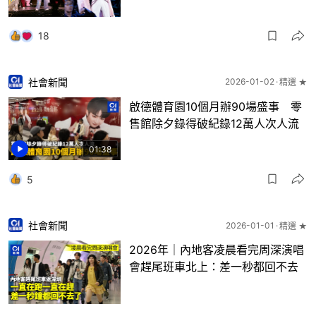
18
社會新聞
2026-01-02
精選 ★
啟德體育園10個月辦90場盛事 零
售館除夕錄得破紀錄12萬人次人流
01:38
5
社會新聞
2026-01-01
精選 ★
2026年｜內地客凌晨看完周深演唱
會趕尾班車北上：差一秒都回不去