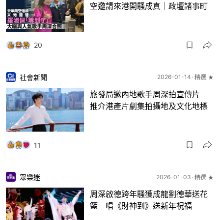
空邀請來港開騷成真｜政壇諸事町
20
社會新聞
2026-01-14
精選 ★
旅發局邀內地歌手周深拍宣傳片
推介港產片劇集拍攝地及文化地標
11
眾樂迷
2026-01-03
精選 ★
周深啟德跨年騷獲成龍劉德華送花
籃 唱《財神到》送新年祝福