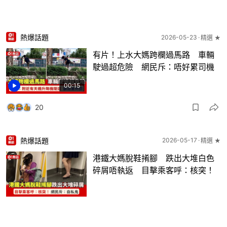
熱爆話題
2026-05-23
精選 ★
有片！上水大媽跨欄過馬路 車輛
駛過超危險 網民斥：唔好累司機
00:15
20
熱爆話題
2026-05-17
精選 ★
港鐵大媽脫鞋𢯎腳 跌出大堆白色
碎屑唔執返 目擊乘客呼：核突！
14