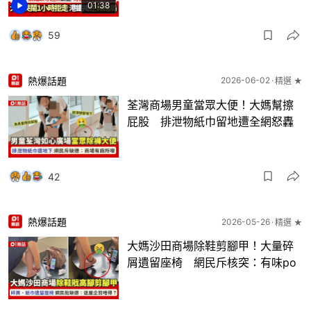
01:38
59
熱爆話題
2026-06-02
精選 ★
荃灣商場男童當眾大便！大媽幫擦
屁股 排泄物紙巾留地遭全網怒轟
42
熱爆話題
2026-05-26
精選 ★
大媽沙田商場除鞋剪腳甲！大量碎
屑遺留座椅 網民斥核突：有味po