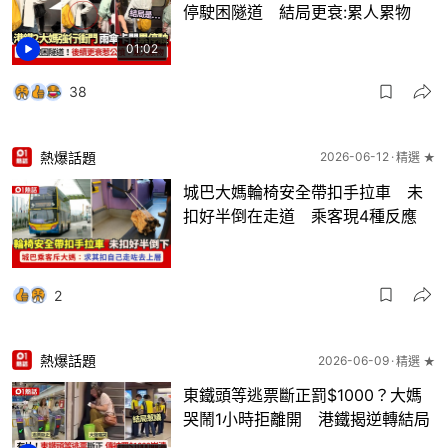
停駛困隧道 結局更衰:累人累物
01:02
38
熱爆話題
2026-06-12
精選 ★
城巴大媽輪椅安全帶扣手拉車 未
扣好半倒在走道 乘客現4種反應
2
熱爆話題
2026-06-09
精選 ★
東鐵頭等逃票斷正罰$1000？大媽
哭鬧1小時拒離開 港鐵揭逆轉結局