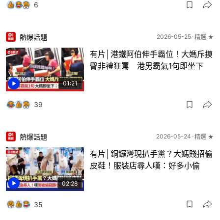
6
熱爆話題
2026-05-25
精選 ★
有片│港鐵阿伯伸手霸位！大媽斥摸
臀非禮狂罵 港男霸氣1句即坐下
01:21
39
熱爆話題
2026-05-24
精選 ★
有片│銅鑼灣現扒手黨？大媽賤招偷
皮鞋！服裝店尋人嘆：好多小偷
02:28
35