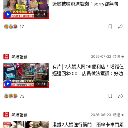
邊臉被噴飛沫超嬲：sorry都無句
01:51
17
熱爆話題
2026-07-22
精選 ★
有片│2大媽大鬧OK便利店！增錯值
逼退回$200 店員做法獲讚：好叻
01:51
73
熱爆話題
2026-06-23
精選 ★
港鐵2大媽強行衝門！雨傘卡車門累