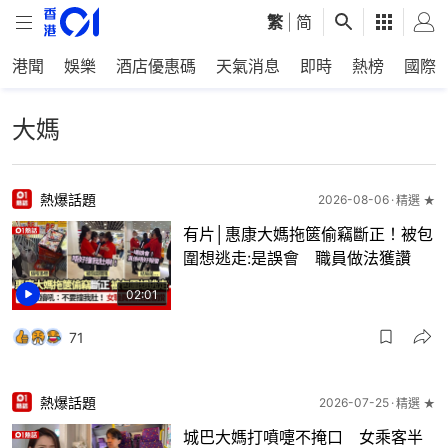
繁
|
简
港聞
娛樂
酒店優惠碼
天氣消息
即時
熱榜
國際
大媽
熱爆話題
2026-08-06
精選 ★
有片│惠康大媽拖篋偷竊斷正！被包
圍想逃走:是誤會 職員做法獲讚
02:01
71
熱爆話題
2026-07-25
精選 ★
城巴大媽打噴嚏不掩口 女乘客半