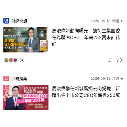
財經快訊
2026-05-18
精選 ★
馬浚偉新動向曝光 獲衍生集團委
任為聯席CEO 年薪252萬未計花
紅
56
即時娛樂
2026-05-18
精選 ★
馬浚偉辭任新城廣播去向揭曉 新
職出任上市公司CEO年薪達250萬
19