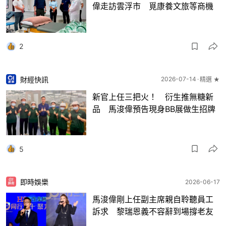
偉走訪雲浮市 覓康養文旅等商機
2
財經快訊
2026-07-14
精選 ★
新官上任三把火！ 衍生推無糖新
品 馬浚偉預告現身BB展做生招牌
5
即時娛樂
2026-06-17
馬浚偉剛上任副主席親自聆聽員工
訴求 黎瑞恩義不容辭到場撐老友