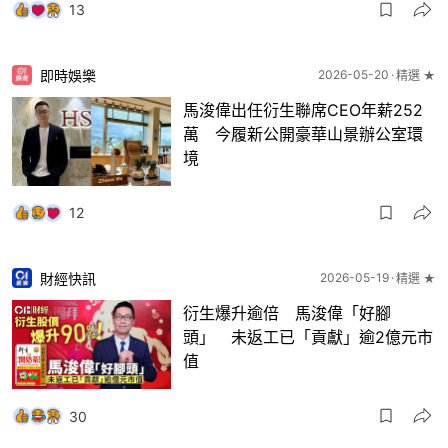
13
即時娛樂
2026-05-20
精選 ★
馬浚偉出任𧗠生聯席CEO年薪252
萬 今履新公開豪華山景辦公室環
境
12
財經快訊
2026-05-19
精選 ★
衍生爆升逾倍 馬浚偉「好腳
頭」 未返工已「貢獻」逾2億元市
值
30