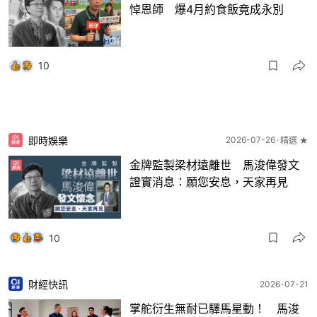
悼恩師 爆4月約食飯竟成永別
10
即時娛樂
2026-07-26
精選 ★
金牌監製梁材遠離世 馬浚偉發文
證實消息：願您安息，天家再見
10
財經快訊
2026-07-21
掌舵衍生無耐已驛馬星動！ 馬浚