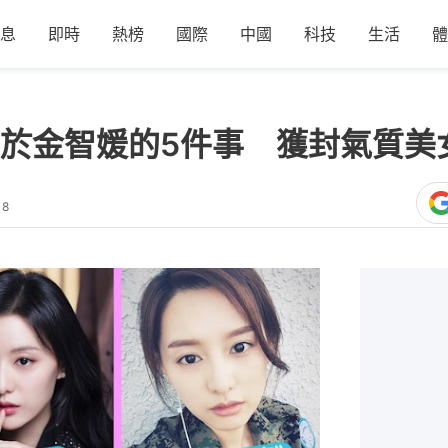
息
即時
熱榜
國際
中國
科技
生活
體
於金智媛的5件事 獲封氣質美
18