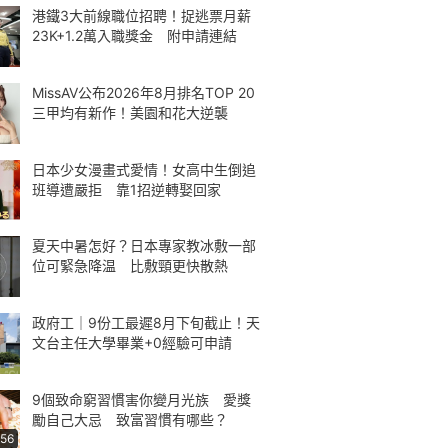
港鐵3大前線職位招聘！捉逃票月薪
23K+1.2萬入職獎金 附申請連結
MissAV公布2026年8月排名TOP 20
三甲均有新作！美園和花大逆襲
日本少女漫畫式愛情！女高中生倒追
班導遭嚴拒 靠1招逆轉娶回家
夏天中暑怎好？日本專家教冰敷一部
位可緊急降温 比敷頸更快散熱
政府工｜9份工最遲8月下旬截止！天
文台主任大學畢業+0經驗可申請
9個致命窮習慣害你變月光族 愛獎
勵自己大忌 致富習慣有哪些？
:56