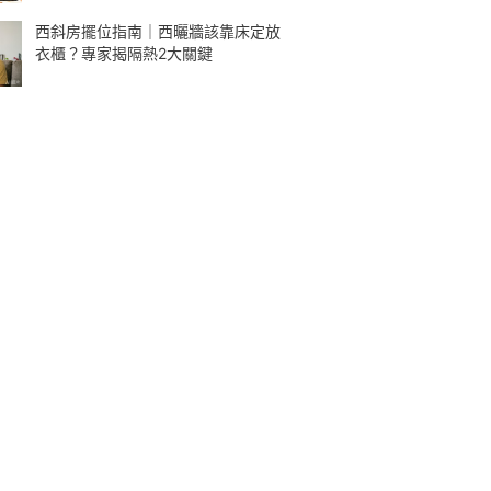
西斜房擺位指南｜西曬牆該靠床定放
衣櫃？專家揭隔熱2大關鍵