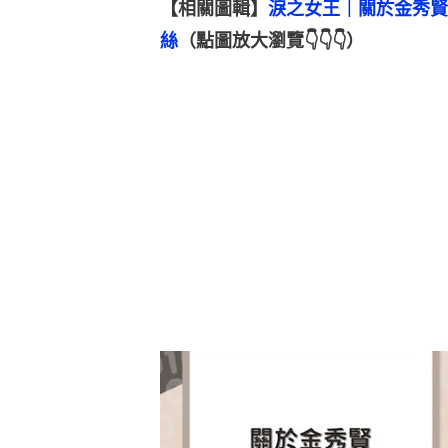
【相關圖輯】
淚之女王｜關於金秀賢
絲
（點圖放大瀏覽👇👇👇）