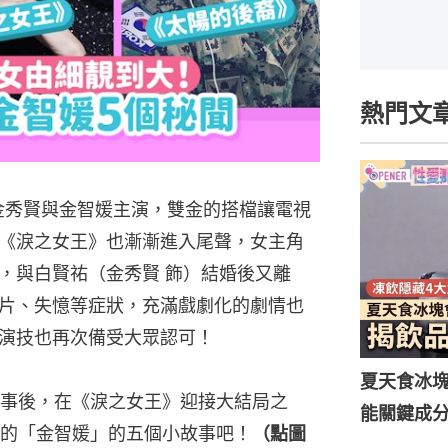
熱門文
》由金秀賢與金智媛主演，雙金的搭檔讓電視
《淚之女王》也漸漸進入尾聲，女主角
，與白賢祐（金秀賢 飾）結婚後又離
片、失憶等症狀，充滿戲劇化的劇情也
演技也再次備受大眾認可！
夏天食冰
事後，在《淚之女王》迎接大結局之
能關鍵成分
的「金智媛」的五個小故事吧！
（點圖