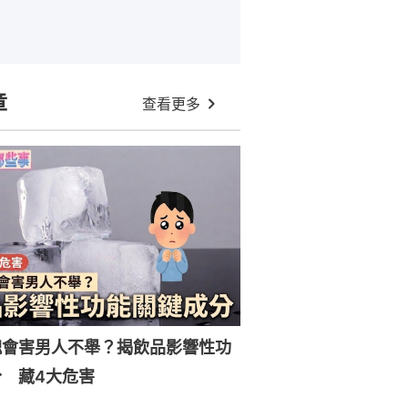
章
查看更多
塊會害男人不舉？揭飲品影響性功
 藏4大危害