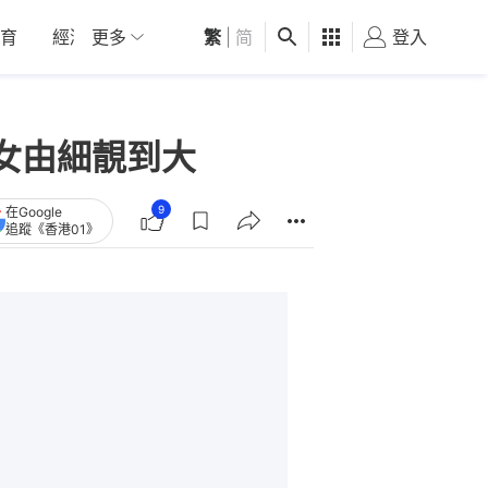
育
經濟
更多
01深圳
繁
觀點
|
简
健康
好食玩飛
登入
女
女由細靚到大
9
在Google
追蹤《香港01》