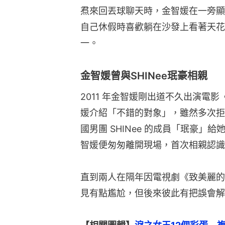
焄來回丟球聊天時，金智媛在一旁顯
自己休假時喜歡躺在沙發上看著天花
一。
金智媛曾與SHINee珉豪相親
2011 年金智媛剛出道不久出演電
媛介紹「不錯的對象」，雖然多次拒
國男團 SHINee 的成員「珉豪
智媛便匆匆離開現場，首次相親認識
直到兩人在隔年因電視劇《致美麗的
見有點尷尬，但後來彼此有把誤會解