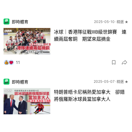
即時體育
2025-05-10
精選 ★
冰球｜香港隊征戰IIIB級世錦賽 連
續兩屆奪銅 期望來屆摘金
11
即時體育
2025-05-07
精選 ★
特朗普晤卡尼稱熱愛加拿大 卻錯
將俄羅斯冰球員當加拿大人
30