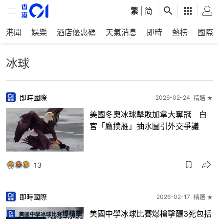
繁
|
简
港聞
娛樂
酒店優惠碼
天氣消息
即時
熱榜
國際
冰球
即時國際
2026-02-24
精選 ★
美國冬奧冰球擊敗加拿大奪冠 白
宮「鷹撲雁」抽水圖引外交爭議
13
即時國際
2026-02-17
精選 ★
美國中學冰球比賽爆槍擊釀3死包括