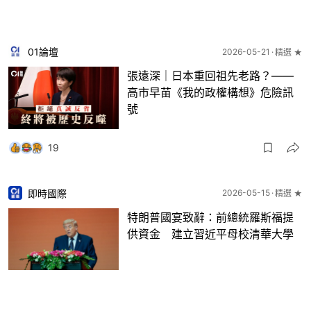
01論壇
2026-05-21
精選 ★
張遠深｜日本重回祖先老路？——
高市早苗《我的政權構想》危險訊
號
19
即時國際
2026-05-15
精選 ★
特朗普國宴致辭：前總統羅斯福提
供資金 建立習近平母校清華大學
13