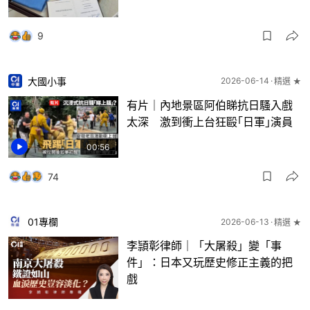
9
大國小事
2026-06-14
精選 ★
有片｜內地景區阿伯睇抗日騷入戲
太深 激到衝上台狂毆｢日軍｣演員
00:56
74
01專欄
2026-06-13
精選 ★
李頴彰律師｜「大屠殺」變「事
件」：日本又玩歷史修正主義的把
戲