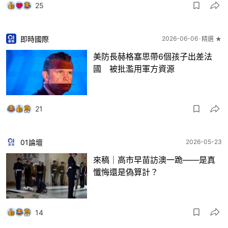
25
即時國際
2026-06-06
精選 ★
美防長赫格塞思帶6個孩子出差法
國 被批濫用軍方資源
21
01論壇
2026-05-23
來稿｜高市早苗訪澳一跪——是真
懺悔還是偽算計？
14