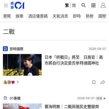
繁
|
简
港聞
娛樂
酒店優惠碼
天氣消息
即時
熱榜
國際
二戰
即時國際
2026-08-07
日本「終戰日」將至 日高官：高
市將自行決定是否參拜靖國神社
7
01專欄
2026-08-07
精選 ★
寰海明察｜二戰與殖民史雙館齊