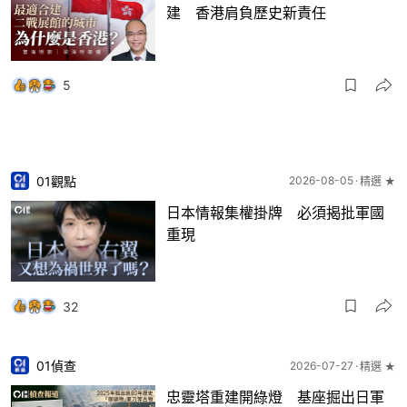
建 香港肩負歷史新責任
5
01觀點
2026-08-05
精選 ★
日本情報集權掛牌 必須揭批軍國
重現
32
01偵查
2026-07-27
精選 ★
忠靈塔重建開綠燈 基座掘出日軍