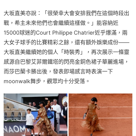
大坂直美亦說：「很榮幸大會安排我們在這個時段出
戰，希主未來他們也會繼續這樣做。」能容納近
15000球迷的Court Philippe Chatrier近乎爆滿，兩
大女子球手的比賽精彩之餘，還有額外娛樂成份——
大坂直美繼續她的個人「時裝秀」，再次展示一條靈
感源自巴黎艾菲爾鐵塔的閃亮金銅色裙子華麗進場，
而莎巴蘭卡勝出後，發表即場感言時表演一下
moonwalk舞步，觀眾均十分受落。