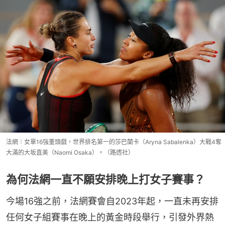
法網︱女單16強重頭戲，世界排名第一的莎巴蘭卡（Aryna Sabalenka）大戰4奪
大滿的大坂直美（Naomi Osaka）。（路透社）
為何法網一直不願安排晚上打女子賽事？
今場16強之前，法網賽會自2023年起，一直未再安排
任何女子組賽事在晚上的黃金時段舉行，引發外界熱