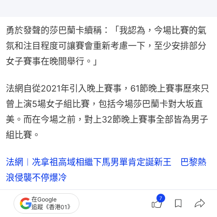
勇於發聲的莎巴蘭卡續稱：「我認為，今場比賽的氣
氛和注目程度可讓賽會重新考慮一下，至少安排部分
女子賽事在晚間舉行。」
法網自從2021年引入晚上賽事，61節晚上賽事歷來只
曾上演5場女子組比賽，包括今場莎巴蘭卡對大坂直
美。而在今場之前，對上32節晚上賽事全部皆為男子
組比賽。
法網︱冼拿祖高域相繼下馬男單肯定誕新王 巴黎熱
浪侵襲不停爆冷
法網｜張瑋桓女雙直落兩盤吞敗 不敵日台組合無緣
7
在Google
追蹤《香港01》
8強