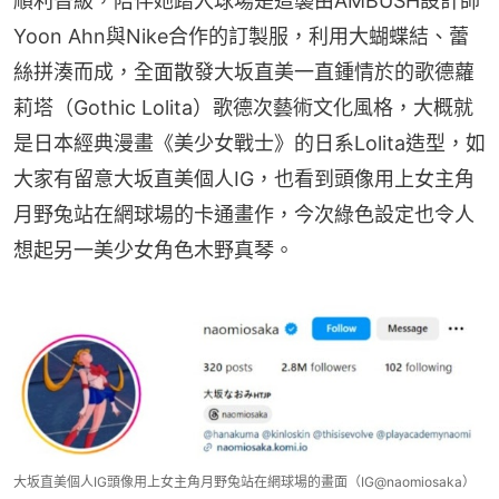
順利晉級，陪伴她踏入球場是這襲由AMBUSH設計師
Yoon Ahn與Nike合作的訂製服，利用大蝴蝶結、蕾
絲拼湊而成，全面散發大坂直美一直鍾情於的歌德蘿
莉塔（Gothic Lolita）歌德次藝術文化風格，大概就
是日本經典漫畫《美少女戰士》的日系Lolita造型，如
大家有留意大坂直美個人IG，也看到頭像用上女主角
月野兔站在網球場的卡通畫作，今次綠色設定也令人
想起另一美少女角色木野真琴。
大坂直美個人IG頭像用上女主角月野兔站在網球場的畫面（IG@naomiosaka）