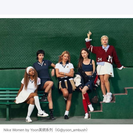
Nike Women by Yoon美網系列（IG@yoon_ambush）