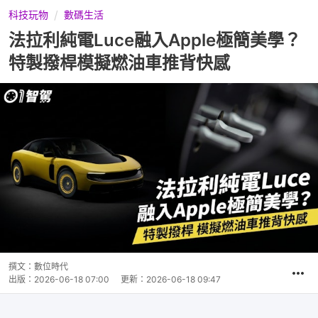
科技玩物
數碼生活
法拉利純電Luce融入Apple極簡美學？
特製撥桿模擬燃油車推背快感
撰文：
數位時代
出版：
2026-06-18 07:00
更新：
2026-06-18 09:47