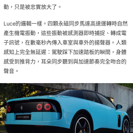
動，只是被忠實放大了。
Luce的邏輯一樣。四顆永磁同步馬達高速運轉時自然
產生機電振動，這些振動被感測器即時捕捉、轉成電
子訊號，在數毫秒內傳入車室與車外的揚聲器。人類
感知上完全無延遲：駕駛踩下加速踏板的瞬間，身體
感受到推背力，耳朵同步聽到與加速節奏完全吻合的
聲音。