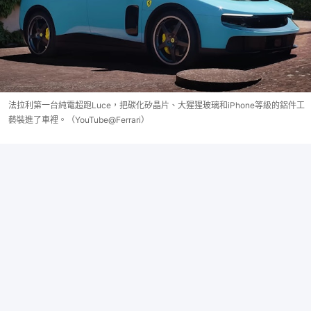
法拉利第一台純電超跑Luce，把碳化矽晶片、大猩猩玻璃和iPhone等級的鋁件工
藝裝進了車裡。（YouTube@Ferrari）