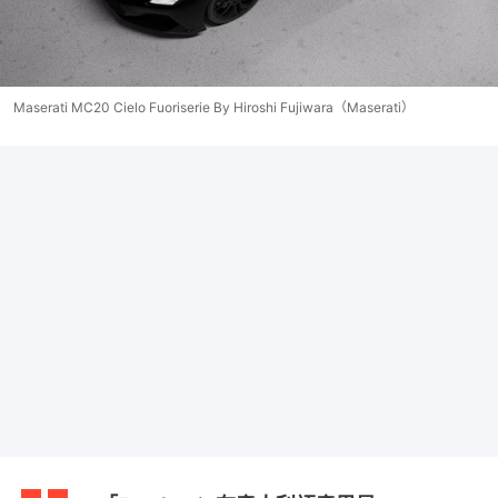
Maserati MC20 Cielo Fuoriserie By Hiroshi Fujiwara（Maserati）