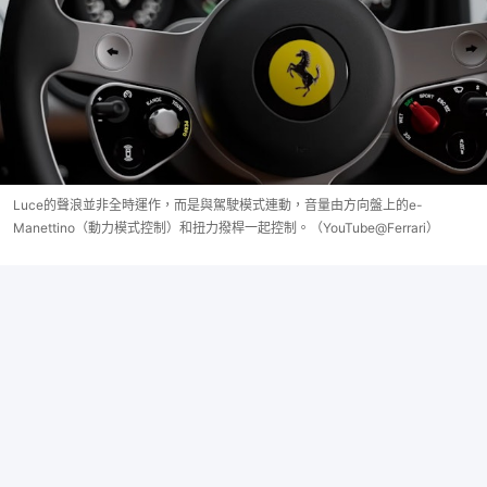
Luce的聲浪並非全時運作，而是與駕駛模式連動，音量由方向盤上的e-
Manettino（動力模式控制）和扭力撥桿一起控制。（YouTube@Ferrari）