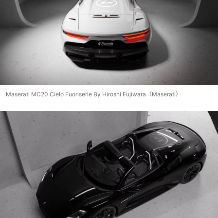
Maserati MC20 Cielo Fuoriserie By Hiroshi Fujiwara（Maserati）