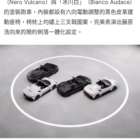
（Nero Vulcano）與「冰川白」（Bianco Audace）
的塗裝跑車，內裝都設有六向電動調整的黑色皮革運
動座椅，椅枕上均繡上三叉戟圖案，完美表演出藤原
浩向來的簡約俐落一體化設定。