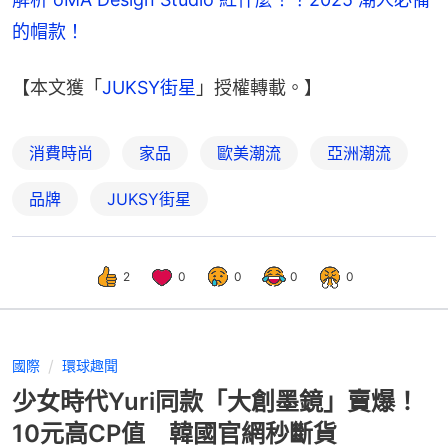
的帽款！
【本文獲「
JUKSY街星
」授權轉載。】
消費時尚
家品
歐美潮流
亞洲潮流
品牌
JUKSY街星
2
0
0
0
0
國際
環球趣聞
少女時代Yuri同款「大創墨鏡」賣爆！
10元高CP值 韓國官網秒斷貨