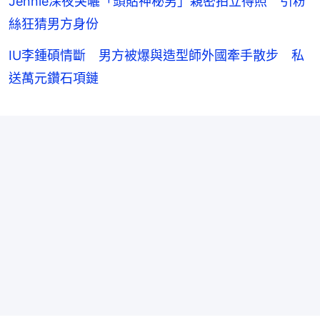
Jennie深夜突曬「頭貼神秘男」親密拍立得照 引粉
絲狂猜男方身份
IU李鍾碩情斷 男方被爆與造型師外國牽手散步 私
送萬元鑽石項鏈