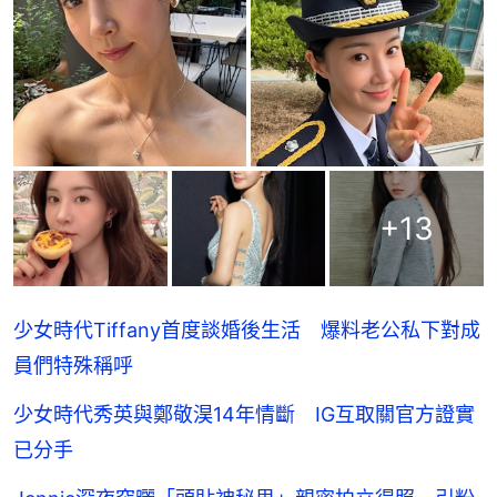
+
13
少女時代Tiffany首度談婚後生活 爆料老公私下對成
員們特殊稱呼
少女時代秀英與鄭敬淏14年情斷 IG互取關官方證實
已分手