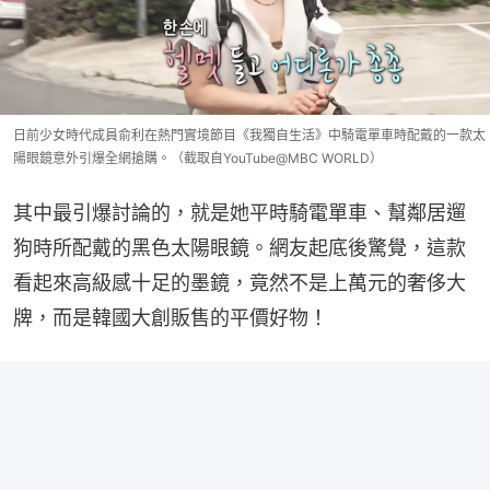
日前少女時代成員俞利在熱門實境節目《我獨自生活》中騎電單車時配戴的一款太
陽眼鏡意外引爆全網搶購。（截取自YouTube@MBC WORLD）
其中最引爆討論的，就是她平時騎電單車、幫鄰居遛
狗時所配戴的黑色太陽眼鏡。網友起底後驚覺，這款
看起來高級感十足的墨鏡，竟然不是上萬元的奢侈大
牌，而是韓國大創販售的平價好物！