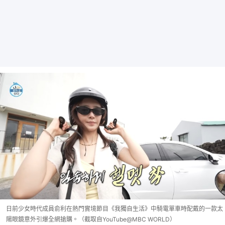
日前少女時代成員俞利在熱門實境節目《我獨自生活》中騎電單車時配戴的一款太
陽眼鏡意外引爆全網搶購。（截取自YouTube@MBC WORLD）