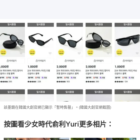
該墨鏡在韓國大創官網已顯示「暫時售罄」。(韓國大創官網截圖)
按圖看少女時代俞利Yuri更多相片：