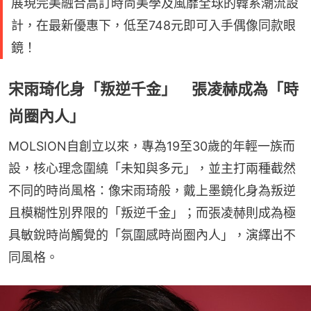
展現完美融合高訂時尚美學及風靡全球的韓系潮流設
計，在最新優惠下，低至748元即可入手偶像同款眼
鏡！
宋雨琦化身「叛逆千金」 張凌赫成為「時
尚圈內人」
MOLSION自創立以來，專為19至30歲的年輕一族而
設，核心理念圍繞「未知與多元」，並主打兩種截然
不同的時尚風格：像宋雨琦般，戴上墨鏡化身為叛逆
且模糊性別界限的「叛逆千金」；而張凌赫則成為極
具敏銳時尚觸覺的「氛圍感時尚圈內人」，演繹出不
同風格。