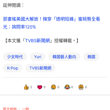
延伸閲讀：
郭書瑤美國大解放！辣穿「透明短褲」蜜桃臀全看
光：詢問率120%
【本文獲「
TVBS新聞網
」授權轉載。】
少女時代
Yuri
韓國藝人動向
韓國
K-Pop
TVBS新聞網
2
0
0
0
0
藝文格物
一物