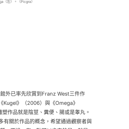
ga（左）。（Picgra）
，館外已率先欣賞到Franz West三件作
 、《Kugel》（2006）與《Omega》
型雕塑作品就是陰莖、糞便、腸或是睾丸。
過多有關於作品的概念，希望通過觀察者與