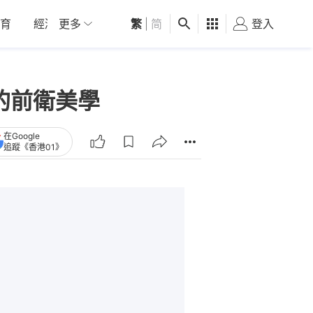
育
經濟
更多
01深圳
繁
觀點
|
简
健康
好食玩飛
登入
女
俗的前衛美學
在Google
追蹤《香港01》