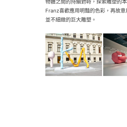
物體之間的持續對峙，探索雕塑的本
Franz喜歡應用明豔的色彩，再故
並不細緻的巨大雕塑。