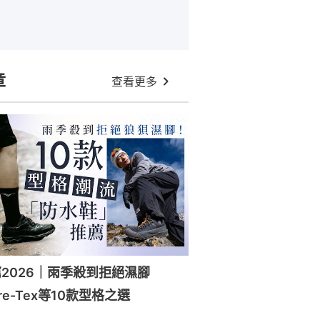
章
查看更多
2026｜雨季殺到拒絕濕腳
ore-Tex等10款型格之選