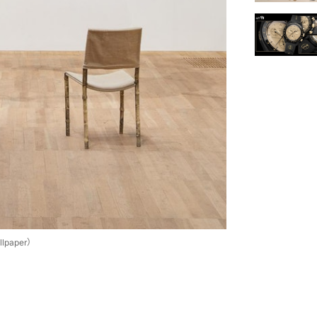
llpaper）