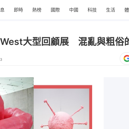
息
即時
熱榜
國際
中國
科技
生活
體
z West大型回顧展 混亂與粗
43