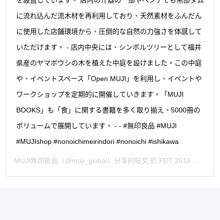
に流れ込んだ流木材を再利用しており、天然素材をふんだん
に使用した店舗環境から、圧倒的な自然の力強さを体感して
いただけます。 - 店内中央には、シンボルツリーとして福井
県産のヤマボウシの木を植えた中庭を設けました。この中庭
や、イベントスペース「Open MUJI」を利用し、イベントや
ワークショップを定期的に開催していきます。「MUJI
BOOKS」も「食」に関する書籍を多く取り揃え、5000冊の
ボリュームで展開しています。 - - #無印良品 #MUJI
#MUJIshop #nonoichimeirindori #nonoichi #ishikawa
MUJI無印良品
（@muji_global）分享的貼文 於
PDT 2019 年 4月 月 22 日 上午 2:00