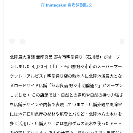
在 Instagram 查看這則貼文
北陸最大店舗 無印良品 野々市明倫通り（石川県）がオープ
ンしました 4月20日（土）、石川県野々市市のスーパーマー
ケット「アルビス」明倫通り店の敷地内に北陸地域最大とな
るロードサイド店舗「無印良品 野々市明倫通り」がオープン
しました。 この店舗では、自然との調和や自然の持つ力強さ
を店舗デザインや内装で表現しています。店舗外観や風除室
には地元石川県産の杉材や能登ヒバなど、北陸地方の木材を
多く活用し、店舗入り口には黒部ダムの流木を使ったアート
を設置しています。 店内の什器の一部やベンチでも黒部ダム