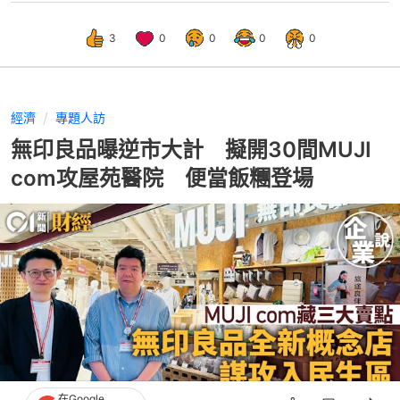
3
0
0
0
0
經濟
專題人訪
無印良品曝逆市大計 擬開30間MUJI
com攻屋苑醫院 便當飯糰登場
在Google