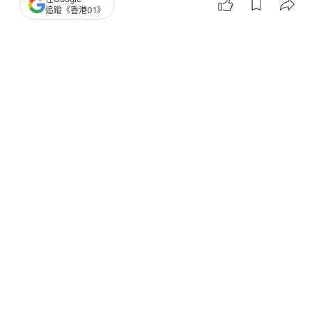
追蹤《香港01》
撰文：
黃文琪
出版：
2026-07-17 17:14
更新：
2026-07-17 18:04
香港零售市場近年面對北上消費、經濟不明朗等因
素，各大品牌紛紛調整策略。無印良品（MUJI）卻