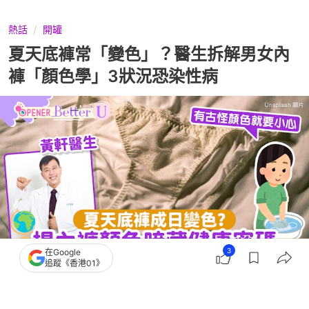
熱話
開罐
夏天底褲常「變色」？醫生拆解男女內
褲「顏色學」3狀況恐染性病
3
在Google
追蹤《香港01》
撰文：
奶茶妹
出版：
2026-07-08 17:00
更新：
2026-07-12 15:20