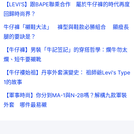
【LEVI’S】跟BAPE聯乘合作 屬於牛仔褲的時代再度
回歸時尚界？
牛仔褲「襯鞋大法」 褲型與鞋款必勝組合 顯瘦長
腿的要訣是？
【牛仔褲】男裝「牛記笠記」的穿搭哲學：爛牛勿太
爛、短牛要襯靴
【牛仔褸始祖】丹寧外套演變史： 祖師爺Levi's Type
1的故事
【軍事時尚】你分到MA-1與N-2B嗎？解構九款軍裝
外套 哪件最易襯