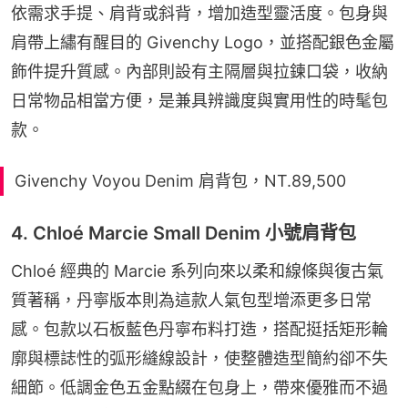
依需求手提、肩背或斜背，增加造型靈活度。包身與
肩帶上繡有醒目的 Givenchy Logo，並搭配銀色金屬
飾件提升質感。內部則設有主隔層與拉鍊口袋，收納
日常物品相當方便，是兼具辨識度與實用性的時髦包
款。
Givenchy Voyou Denim 肩背包，NT.89,500
4. Chloé Marcie Small Denim 小號肩背包
Chloé 經典的 Marcie 系列向來以柔和線條與復古氣
質著稱，丹寧版本則為這款人氣包型增添更多日常
感。包款以石板藍色丹寧布料打造，搭配挺括矩形輪
廓與標誌性的弧形縫線設計，使整體造型簡約卻不失
細節。低調金色五金點綴在包身上，帶來優雅而不過