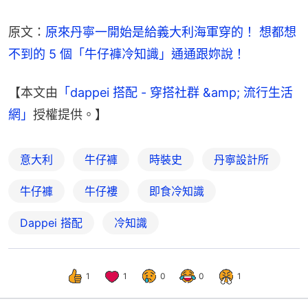
原文：
原來丹寧一開始是給義大利海軍穿的！ 想都想
不到的 5 個「牛仔褲冷知識」通通跟妳說！
【本文由
「dappei 搭配 - 穿搭社群 &amp; 流行生活
網」
授權提供。】
意大利
牛仔褲
時裝史
丹寧設計所
牛仔褲
牛仔褸
即食冷知識
Dappei 搭配
冷知識
1
1
0
0
1