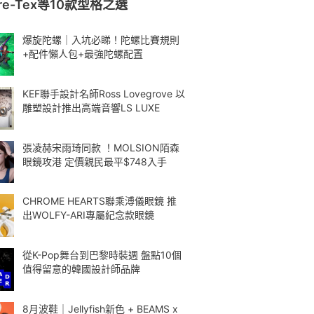
ore-Tex等10款型格之選
爆旋陀螺｜入坑必睇！陀螺比賽規則
+配件懶人包+最強陀螺配置
KEF聯手設計名師Ross Lovegrove 以
雕塑設計推出高端音響LS LUXE
張凌赫宋雨琦同款 ！MOLSION陌森
眼鏡攻港 定價親民最平$748入手
CHROME HEARTS聯乘溥儀眼鏡 推
出WOLFY-ARI專屬紀念款眼鏡
從K-Pop舞台到巴黎時裝週 盤點10個
值得留意的韓國設計師品牌
8月波鞋｜Jellyfish新色 + BEAMS x