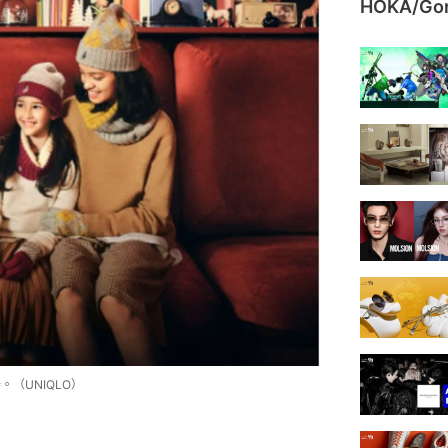
HOKA/G
場。（UNIQLO）