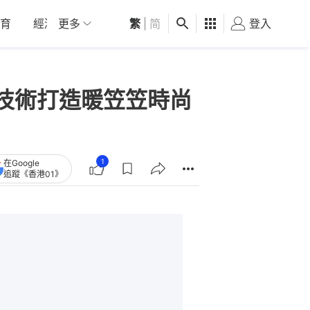
育
經濟
更多
01深圳
繁
觀點
|
简
健康
好食玩飛
登入
女
CH技術打造暖笠笠時尚
1
在Google
追蹤《香港01》