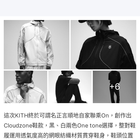
+
6
這次KITH終於可謂名正言順地自家聯乘On，創作出
Cloudzone鞋款，黑、白兩色One tone選擇，整對鞋
履運用透氣度高的網眼紡織材質貫穿鞋身，鞋頭位置