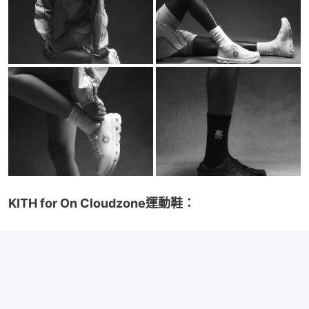
KITH for On Cloudzone運動鞋：