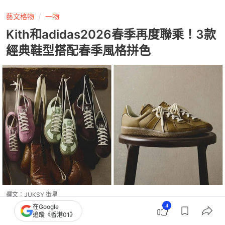
藝文格物
一物
Kith和adidas2026春季再度聯乘！3款
經典鞋型搭配春季風格拼色
撰文：
JUKSY 街星
出版：
2026-05-04 10:49
更新：
2026-05-04 10:49
4
在Google
追蹤《香港01》