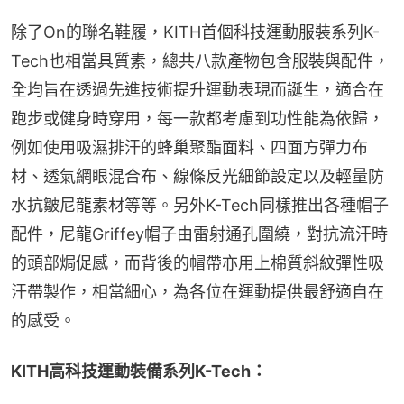
除了On的聯名鞋履，KITH首個科技運動服裝系列K-
Tech也相當具質素，總共八款產物包含服裝與配件，
全均旨在透過先進技術提升運動表現而誕生，適合在
跑步或健身時穿用，每一款都考慮到功性能為依歸，
例如使用吸濕排汗的蜂巢聚酯面料、四面方彈力布
材、透氣網眼混合布、線條反光細節設定以及輕量防
水抗皺尼龍素材等等。另外K-Tech同樣推出各種帽子
配件，尼龍Griffey帽子由雷射通孔圍繞，對抗流汗時
的頭部焗促感，而背後的帽帶亦用上棉質斜紋彈性吸
汗帶製作，相當細心，為各位在運動提供最舒適自在
的感受。
KITH高科技運動裝備系列K-Tech：