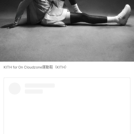
KITH for On Cloudzone運動鞋（KITH）