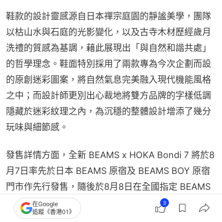
鞋款的設計靈感源自日本禪宗庭園的靜謐美學，團隊
以枯山水與石庭的光影變化，以及古寺木材歷經歲月
洗禮的質感為基調，藉此展現出「與自然和諧共處」
的哲學理念。鞋面特別採用了兩款專為今次企劃而設
的原創迷彩圖案，將自然氣息完美融入現代機能風格
之中；而設計師更別出心裁地將雙方品牌的字樣低調
隱藏於迷彩紋理之內，為沉穩的整體設計增添了幾分
玩味與細節感。
發售詳情方面，全新 BEAMS x HOKA Bondi 7 將於8
月7日率先於日本 BEAMS 原宿及 BEAMS BOY 原宿
門市作先行發售，隨後於8月8日在全國指定 BEAMS 
門市及官網上架，定價為27,500日圓（約1,377港
3
在Google
追蹤《香港01》
元）。鍾情日系山系美學及講究穿著舒適度的鞋迷，