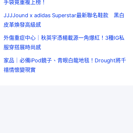
手袋竟重複上榜！
JJJJound x adidas Superstar最新聯名鞋款 黑白
皮革煥發高級感
外傷重症中心｜秋英宇憑楊載源一角爆紅！3種IG私
服穿搭展時尚感
家品｜必備iPod鏡子、青眼白龍地毯！Drought將千
禧情懷變現實