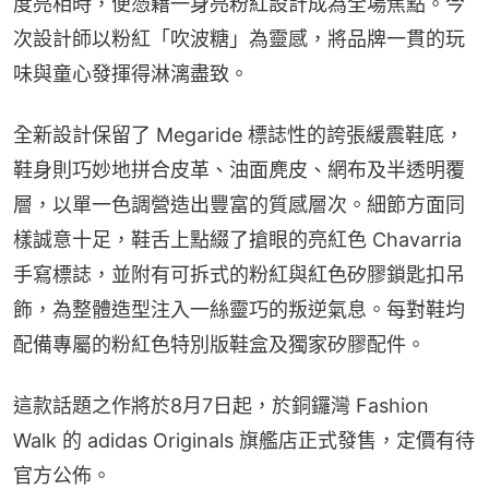
度亮相時，便憑藉一身亮粉紅設計成為全場焦點。今
次設計師以粉紅「吹波糖」為靈感，將品牌一貫的玩
味與童心發揮得淋漓盡致。
全新設計保留了 Megaride 標誌性的誇張緩震鞋底，
鞋身則巧妙地拼合皮革、油面麂皮、網布及半透明覆
層，以單一色調營造出豐富的質感層次。細節方面同
樣誠意十足，鞋舌上點綴了搶眼的亮紅色 Chavarria 
手寫標誌，並附有可拆式的粉紅與紅色矽膠鎖匙扣吊
飾，為整體造型注入一絲靈巧的叛逆氣息。每對鞋均
配備專屬的粉紅色特別版鞋盒及獨家矽膠配件。
這款話題之作將於8月7日起，於銅鑼灣 Fashion 
Walk 的 adidas Originals 旗艦店正式發售，定價有待
官方公佈。