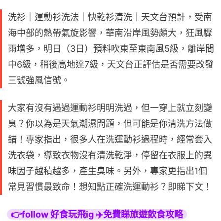
洗衫｜運動衫洗法｜快乾衫清洗｜天文台預計，受南
海中部的熱帶氣旋影響，華南沿岸風勢頗大，狂風驟
雨增多，明日（3日）預料吹東至東南風5級，離岸間
中6級，稍後高地達7級，天文台正評估是否需要改發
三號強風信號。
大家有沒有遇過運動衫明明洗過，但一穿上就立刻變
臭？你以為是天氣潮濕問題，但可能是你清洗方法做
錯！專家指出，很多人在洗運動衫過程時，經常套入
洗衣袋，導致衣物沒有清洗乾淨，停留在衣服上的異
味因子越積越多，產生臭味。另外，專家更指出1個
常見習慣最致命！想知點正確洗運動衫？即睇下文！
👉follow 好食玩飛ig ✈️免費睇旅遊飲食攻略