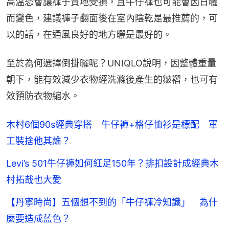
高溫恐會讓褲子質地受損，且牛仔褲也可能會因日曬
而變色，建議褲子翻面後在室內陰乾是最推薦的，可
以的話，在通風良好的地方曬是最好的。
至於為何選擇倒掛曬呢？UNIQLO說明，因整體重量
朝下，能有效減少衣物經洗滌後產生的皺褶，也可有
效預防衣物縮水。
木村6個90s經典穿搭 牛仔褲+格仔恤衫是標配 軍
工裝捨他其誰？
Levi’s 501牛仔褲如何紅足150年？排扣設計成經典木
村拓哉也大愛
【丹寧時尚】五個想不到的「牛仔褲冷知識」 為什
麼要造成藍色？