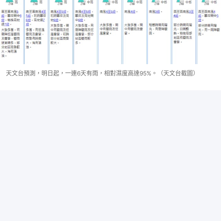
天文台預測，明日起，一連6天有雨，相對濕度高達95%。（天文台截圖）