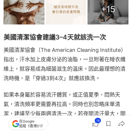
+
15
美國清潔協會建議3–4天就該洗一次
美國清潔協會（The American Cleaning Institute）
指出，汗水加上皮膚分泌的油脂，一旦附著在睡衣纖
維上，就容易成為細菌滋生的溫床。因此最理想的清
洗時機，是「穿過3到4次」就應該換洗。
如果本身屬於容易流汗體質，或正值夏季、悶熱天
氣，清洗頻率更需要再拉高。同時也別忽略床單清
潔，建議至少每兩週清洗一次，若夜間流汗量大，間
19
在Google
隔時間應再縮短，才能真正維持睡眠環境的乾淨。
追蹤《香港01》