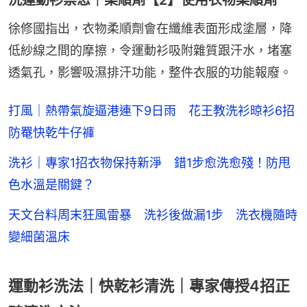
洗運動衫禁忌｜柔順劑【2】使用衣物柔順劑
徐修國指出，衣物柔順劑會在纖維表面形成塗層，降
低紗線之間的摩擦，令運動衫吸附雜質跟汗水，堵塞
透氣孔，影響吸濕排汗功能，整件衣服的功能報廢。
打風｜熱帶氣旋逼港連下9日雨 花王教洗衫晾衫6招
防罨快乾牛仔褲
洗衫｜專家1招衣物保持新淨 錯1步愈洗愈殘！防甩
色水溫是關鍵？
天文台料周末狂風雷暴 洗衫後做漏1步 洗衣機隨時
變細菌溫床
運動衫洗法｜快乾衫清洗｜專家傳授4招正