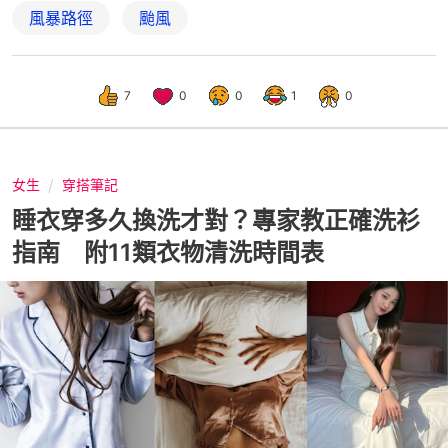
風暴路徑
颱風
7
0
0
1
0
女生
穿搭筆記
睡衣穿多久換洗才對？專家教正確洗衫
指南 附11類衣物清洗時間表