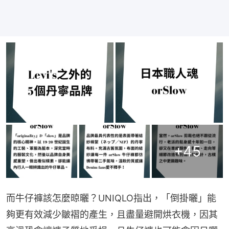
+
45
而牛仔褲該怎麼晾曬？UNIQLO指出，「倒掛曬」能
夠更有效減少皺褶的產生，且盡量避開烘衣機，因其