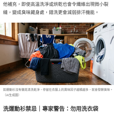
他補充，即使高溫洗淨或烘乾也會令纖維出現微小裂
縫，變成臭味藏身處，錯洗更會減弱排汗機能。
如運動衫沒有徹底清洗乾淨，停留在衣服上的異味因子越積越多，就會發酵臭味。
（AI生成圖）
洗運動衫禁忌｜專家警告：勿用洗衣袋