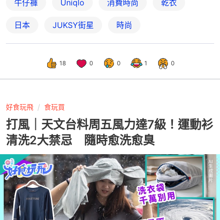
牛仔褲
Uniqlo
消費時尚
乾衣
日本
JUKSY街星
時尚
18
0
0
1
0
好食玩飛
食玩買
打風｜天文台料周五風力達7級！運動衫
清洗2大禁忌 隨時愈洗愈臭