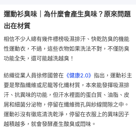
運動衫臭味｜為什麼會產生臭味？原來問題
出在材質
相信不少人總有幾件標榜吸濕排汗、快乾防臭的機能
性運動衣，不過，這些衣物如果洗法不對，不僅防臭
功能全失，還可能越洗越臭！
紡織從業人員徐修國曾在
《健康2.0》
指出，運動衫主
要是聚酯纖維或尼龍等化纖材質，本來能發揮吸濕排
汗、抗異味的功能，但汗水裡面的蛋白質、油脂、皮
屑和細菌分泌物，停留在纖維微孔與紗線間隙之中。
運動衫沒有徹底清洗乾淨，停留在衣服上的異味因子
越積越多，就會發酵產生酸臭或悶味。