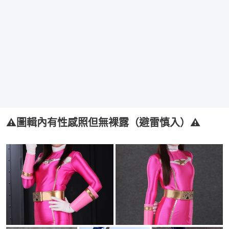
⚠️圖輯內有性感照但無裸露（避雷慎入）⚠️