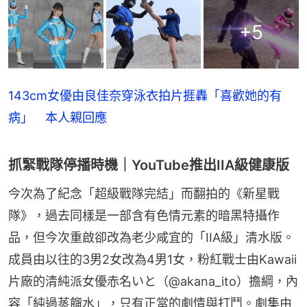
+
5
143cm女優由良佳奈穿泳衣拍片捱轟「喜歡她的有
病」 本人親回應
抓緊戰隊停播時機｜YouTube推出IIA級健康版
今次為了紀念「超級戰隊完結」而翻拍的《新星戰
隊》，過去同樣是一部含有色情元素的暗黑特攝作
品，但今次重啟卻改為老少咸宜的「IIA級」清水版。
成員由以往的3男2女改為4男1女，粉紅戰士由Kawaii
片廠的清純派女優赤名いと（@akana_ito）擔綱，內
容「純過蒸餾水」，只有正當的劇情與打鬥。劇集由