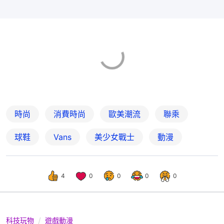
時尚
消費時尚
歐美潮流
聯乘
球鞋
Vans
美少女戰士
動漫
4
0
0
0
0
科技玩物
遊戲動漫