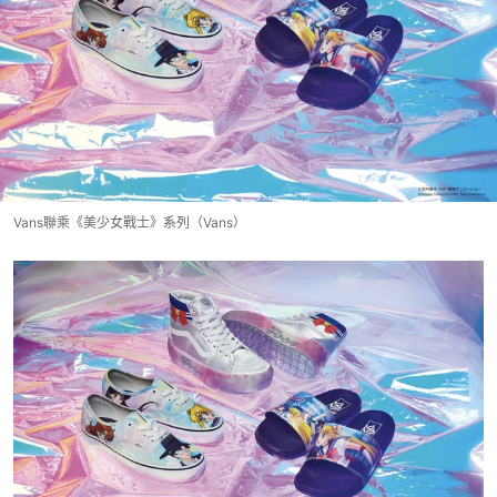
Vans聯乘《美少女戰士》系列（Vans）