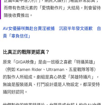
正篇4集中落力打鬥，網民大讚打鬥場面非常認真；
而帶有色情元素的「愛情動作片」大結局，則會留待
隨後收費推出。
AV女優藤咲舞赴台賣淫被捕 沉寂半年發文道歉 自
責「辜負信任」
比真正的戰隊更認真？
原來「GIGA映像」是由一班極之喜歡「特攝英雄」
（例如 Kamen Rider、Ultraman、五星戰隊等等）
的製作人所組成。劇組是真心熱愛「英雄特攝片」，
無論是服裝道具、打鬥設計還是人物設定，都深受特
攝同好認同。