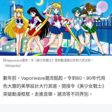
因Vaporwave潮流，令《美少女戰士》受到動漫迷以外的人所注目。
（Wikipedia）
數年前，Vaporwave潮流掘起，令到80、90年代用
色大膽的美學設計大行其道，間接令《美少女戰士》
突破動漫框框，走進音樂、潮流等不同界別。