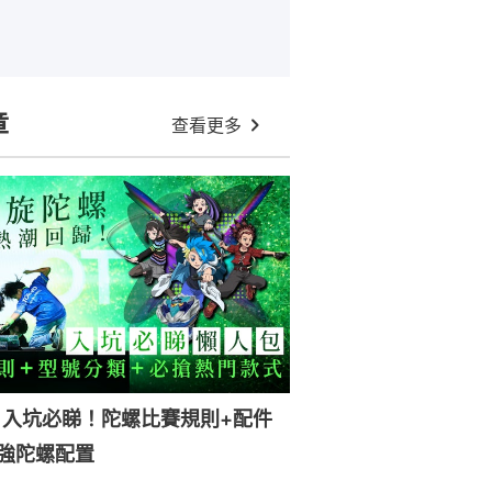
章
查看更多
｜入坑必睇！陀螺比賽規則+配件
強陀螺配置