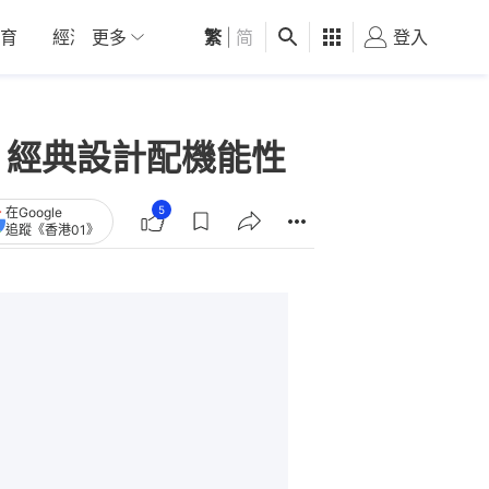
育
經濟
更多
01深圳
繁
觀點
|
简
健康
好食玩飛
登入
女
水波鞋 經典設計配機能性
5
在Google
追蹤《香港01》