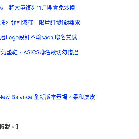
x New Balance 全新版本登場，柔和麂皮
轉載。】
鞋履
球鞋
運動鞋
Nike
流生活網
時尚
0
0
0