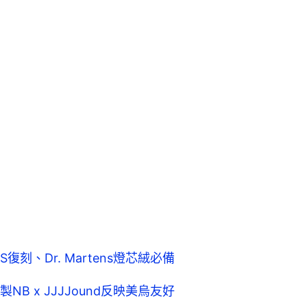
復刻、Dr. Martens燈芯絨必備
 x JJJJound反映美烏友好
o波鞋再登場 將大量復刻11月開賣免炒價
x《龍珠》菲利波鞋 限量訂製1對難求
全黑雙層Logo設計不輸sacai聯名質感
新氣墊鞋、ASICS聯名款切勿錯過