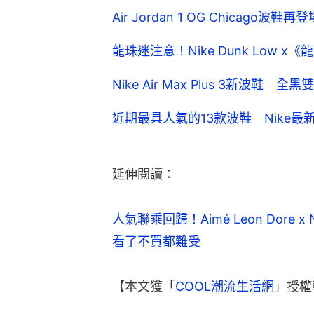
人氣聯乘回歸！Aimé Leon Dore 
看了不買都難受
【本文獲「
COOL潮流生活網
」授權
Nike
波鞋
新款波鞋
品牌
品牌潮流
COOL潮
5
0