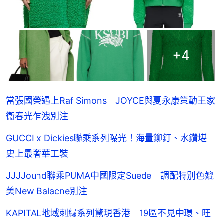
+
4
當張國榮遇上Raf Simons JOYCE與夏永康策動王家
衞春光乍洩別注
GUCCI x Dickies聯乘系列曝光！海量鉚釘、水鑽堪
史上最奢華工裝
JJJJound聯乘PUMA中國限定Suede 調配特別色媲
美New Balacne別注
KAPITAL地域刺繡系列驚現香港 19區不見中環、旺