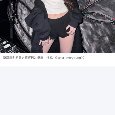
聖誕派對約會必勝穿搭2. 健康小性感 (IG@for_everyoung10)