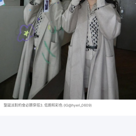
聖誕派對約會必勝穿搭3. 低飽和彩色 (IG@hyeri_0609)