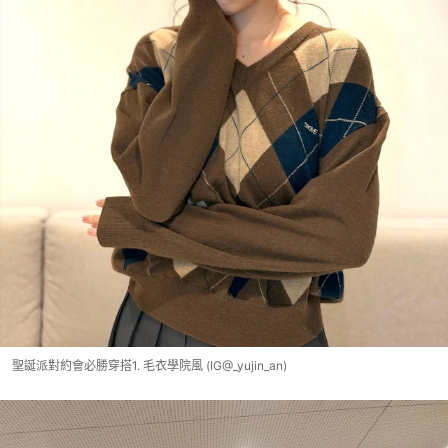
聖誕派對約會必勝穿搭1. 毛衣學院風 (IG@_yujin_an)