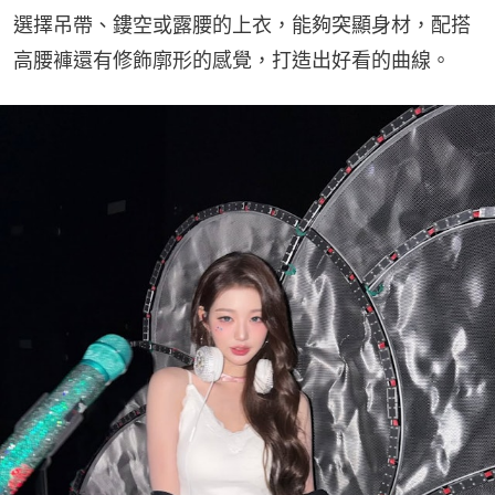
選擇吊帶、鏤空或露腰的上衣，能夠突顯身材，配搭
高腰褲還有修飾廓形的感覺，打造出好看的曲線。