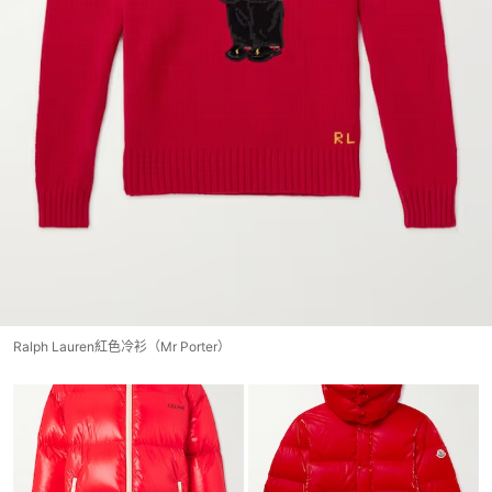
Ralph Lauren紅色冷衫（Mr Porter）