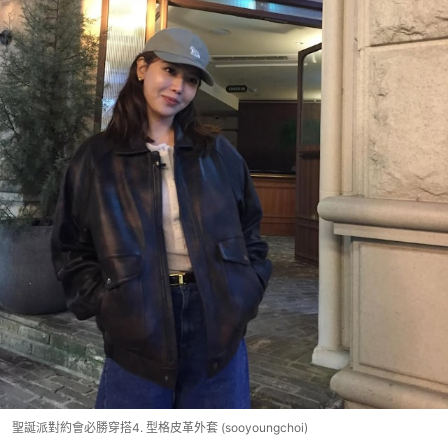
聖誕派對約會必勝穿搭4. 型格皮革外套 (sooyoungchoi)