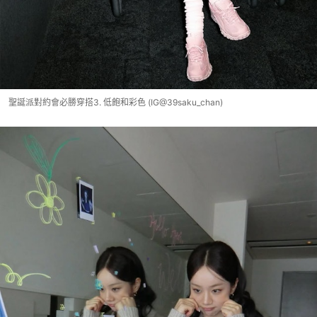
聖誕派對約會必勝穿搭3. 低飽和彩色 (IG@39saku_chan)