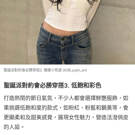
聖誕派對約會必勝穿搭2. 健康小性感 (IG@_yujin_an)
聖誕派對約會必勝穿搭3. 低飽和彩色
打造熱鬧的節日氣氛，不少人都會選擇鮮艷服飾，如
果挑選低飽和度的款式，如粉紅、粉藍和鵝黃等，會
更顯柔和及甜美感覺，展現女性魅力，營造活潑俏皮
的人設。