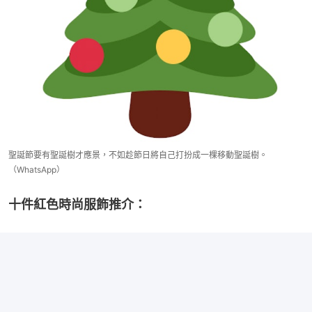
聖誕節要有聖誕樹才應景，不如趁節日將自己打扮成一棵移動聖誕樹。
（WhatsApp）
十件紅色時尚服飾推介：