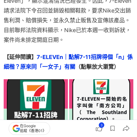
Eleven」，顯示混淆情況已經發生。因此，7-Eleven
請求法院下令召回並銷毀相關鞋款，要求Nike交出銷
售利潤、賠償損失，並永久禁止販售及宣傳該產品。
目前聯邦法院資料顯示，Nike已於本週一收到訴狀，
案件尚未排定開庭日期。
【延伸閱讀】
7-ELEVEn｜點解7-11招牌得個「n」係
細楷？原來同「一女子」有關
（點擊放大瀏覽）
3
在Google
追蹤《香港01》