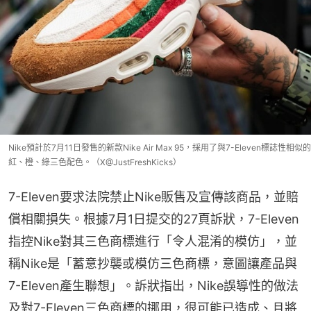
Nike預計於7月11日發售的新款Nike Air Max 95，採用了與7-Eleven標誌性相似的
紅、橙、綠三色配色。（X@JustFreshKicks）
7-Eleven要求法院禁止Nike販售及宣傳該商品，並賠
償相關損失。根據7月1日提交的27頁訴狀，7-Eleven
指控Nike對其三色商標進行「令人混淆的模仿」，並
稱Nike是「蓄意抄襲或模仿三色商標，意圖讓產品與
7-Eleven產生聯想」。訴狀指出，Nike誤導性的做法
及對7-Eleven三色商標的挪用，很可能已造成、且將