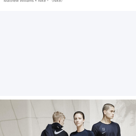
Matthew Williams × Nike。（Nike）