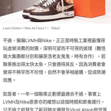
Louis Vuitton × Nike Air Force 1。（Nike）
不過，偏偏LVMH與Nike，正正是時裝工業裡最懂得
玩虛榮消費的財團，深明可望而不可得的道理（難怪
兩大集團都分別和藤原浩老友鬼鬼，時有合作），若
聯乘推出得太快太急，只會適得其反，因為消費者會
覺得不稀罕而不珍惜，自然不會爭相搶購，促成熱潮
效應。
如是者，一年一個聯乘企劃便最適合不過，事實上
LVMH及Nike原意亦的確想以這個時間和節奏運行，
只不過之前發生了新冠肺炎爆發及Virgil Abloh逝世等