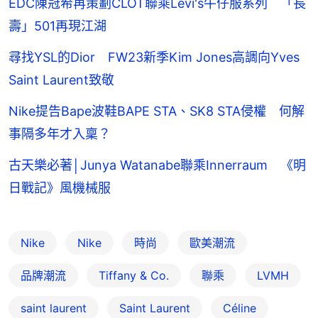
EDC陳冠希再策劃CLOT聯乘Levi's牛仔服系列 「長
壽」501再現江湖
尋找YSL的Dior FW23新季Kim Jones高調向Yves
Saint Laurent致敬
Nike提告Bape波鞋BAPE STA、SK8 STA侵權 何解
事隔多年才入稟？
古天樂必著│Junya Watanabe聯乘Innerraum 《明
日戰記》風機械服
Nike
Nike
時尚
歐美潮流
品牌潮流
Tiffany & Co.
聯乘
LVMH
saint laurent
Saint Laurent
Céline