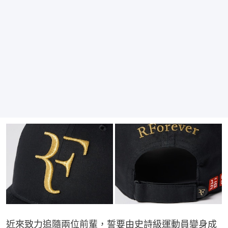
近來致力追隨兩位前輩，誓要由史詩級運動員變身成