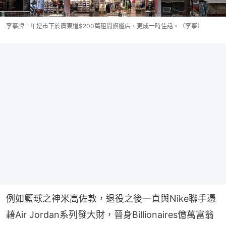
李寧牌上年逆市下於廣東道$200萬租開旗艦店，更成一時佳話。（李寧）
例如籃球之神米高佐敦，退役之後一直與Nike聯手憑
藉Air Jordan系列發大財，晉身Billionaires億萬富翁