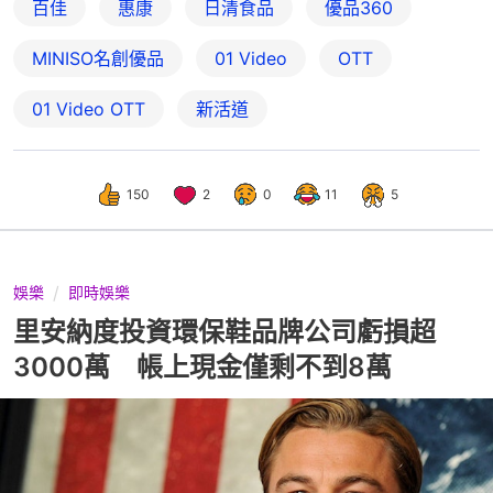
百佳
惠康
日清食品
優品360
MINISO名創優品
01 Video
OTT
01‌ ‌Video‌ ‌OTT
新活道
150
2
0
11
5
娛樂
即時娛樂
里安納度投資環保鞋品牌公司虧損超
3000萬 帳上現金僅剩不到8萬