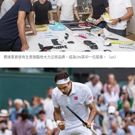
費達拿更很有生意頭腦地大力注資品牌，成為ON其中一位股東。（on）