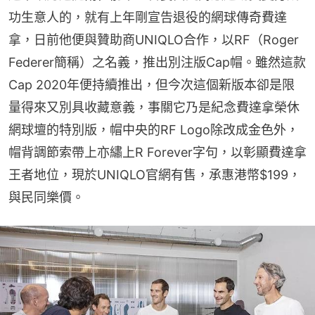
功生意人的，就有上年剛宣告退役的網球傳奇費達
拿，日前他便與贊助商UNIQLO合作，以RF（Roger 
Federer簡稱）之名義，推出別注版Cap帽。雖然這款
Cap 2020年便持續推出，但今次這個新版本卻是限
量得來又別具收藏意義，事關它乃是紀念費達拿榮休
網球壇的特別版，帽中央的RF Logo除改成金色外，
帽背調節索帶上亦繡上R Forever字句，以彰顯費達拿
王者地位，現於UNIQLO官網有售，承惠港幣$199，
與民同樂價。