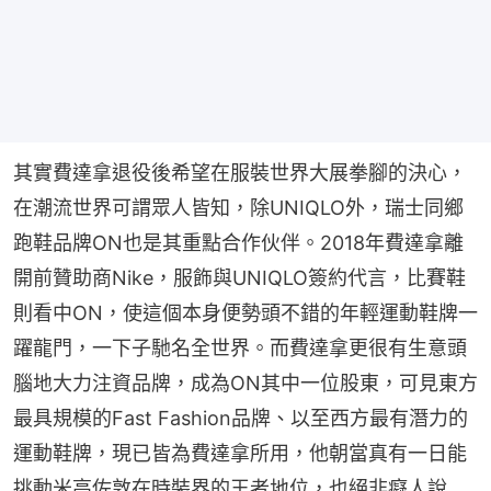
其實費達拿退役後希望在服裝世界大展拳腳的決心，
在潮流世界可謂眾人皆知，除UNIQLO外，瑞士同鄉
跑鞋品牌ON也是其重點合作伙伴。2018年費達拿離
開前贊助商Nike，服飾與UNIQLO簽約代言，比賽鞋
則看中ON，使這個本身便勢頭不錯的年輕運動鞋牌一
躍龍門，一下子馳名全世界。而費達拿更很有生意頭
腦地大力注資品牌，成為ON其中一位股東，可見東方
最具規模的Fast Fashion品牌、以至西方最有潛力的
運動鞋牌，現已皆為費達拿所用，他朝當真有一日能
挑動米高佐敦在時裝界的王者地位，也絕非癡人說