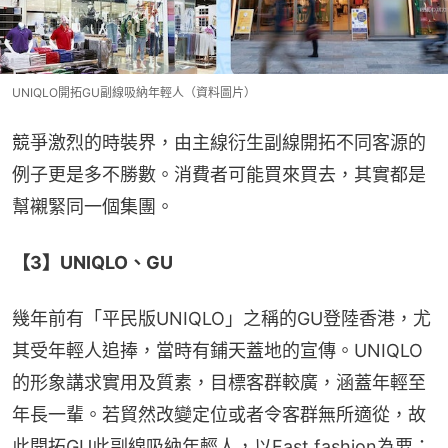
UNIQLO開拓GU副線吸納年輕人（資料圖片）
競爭激烈的時裝界，由主線衍生副線開拓不同客源的
例子更是多不勝數。消費者可能買來買去，其實都是
幫襯緊同一個集團。
【3】UNIQLO、GU
幾年前有「平民版UNIQLO」之稱的GU登陸香港，尤
其受年輕人追捧，當時有鋪天蓋地的宣傳。UNIQLO 
的形象講求實用及質素，目標客群較廣，涵蓋年輕至
年長一輩。若貿然改變定位或者令客群無所適從，故
此開拓GU此副線吸納年輕人，以Fast fashion為要；