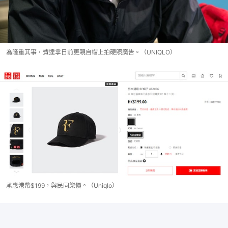
為隆重其事，費達拿日前更親自帽上拍硬照廣告。（UNIQLO）
承惠港幣$199，與民同樂價。（Uniqlo）