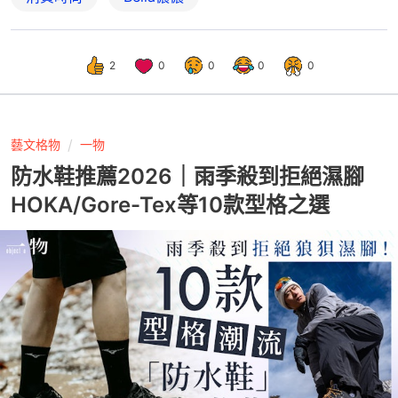
2
0
0
0
0
藝文格物
一物
防水鞋推薦2026｜雨季殺到拒絕濕腳
HOKA/Gore-Tex等10款型格之選