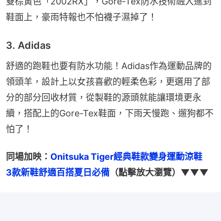
雙棕黃色「2002RX」，Gore-Tex防水技術融入進到
鞋面上，豪雨特報也不怕襪子濕掉了！
3. Adidas
舒適的跑鞋也要有防水功能！Adidas作為運動品牌的
領頭羊，設計上以女孩喜歡的輕柔色彩，更選用了部
分的部分回收材質，從製鞋的源頭就能讓環境更永
續，搭配上的Gore-Tex鞋面，下雨天慢跑、遛狗都不
怕了！
同場加映：
Onitsuka Tiger經典鞋款變身運動涼鞋　
3款新鞋舒適百搭夏日必備
（點擊放大瀏覽）▼▼▼