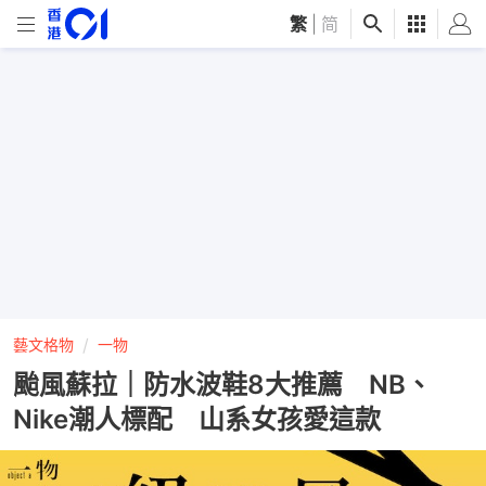
繁
|
简
藝文格物
一物
颱風蘇拉｜防水波鞋8大推薦 NB、
Nike潮人標配 山系女孩愛這款