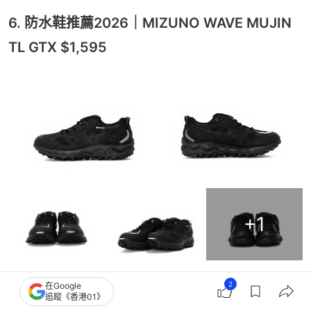
6. 防水鞋推薦2026｜MIZUNO WAVE MUJIN
TL GTX $1,595
+
1
2
在Google
不想太容易和其他人撞鞋的，或者亦可以考慮這款來
追蹤《香港01》
自MIZUNO的出品。MUJIN TL GTX 作為品牌首次採