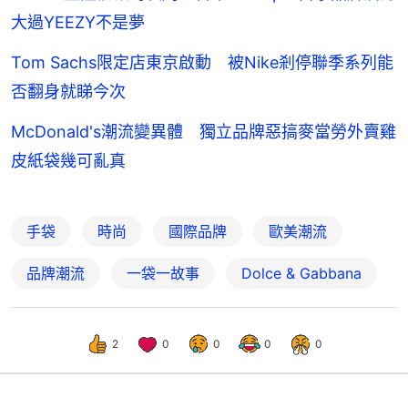
大過YEEZY不是夢
Tom Sachs限定店東京啟動 被Nike剎停聯季系列能
否翻身就睇今次
McDonald's潮流變異體 獨立品牌惡搞麥當勞外賣雞
皮紙袋幾可亂真
手袋
時尚
國際品牌
歐美潮流
品牌潮流
一袋一故事
Dolce & Gabbana
2
0
0
0
0