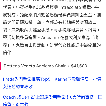
代表，小號提手包以品牌經典 Intrecciato 編織小牛
皮製成，搭配柔順滑動金屬鏈帶與黃銅飾面五金，細
節之間盡顯精緻工藝。內部設有拉鍊袋與雙開放口
袋，兼顧收納與輕盈手感。可手提亦可肩背、斜背，
靈活切換多重造型。Andiamo 在義大利文意為「出
發」，象徵自由與流動，是現代女性旅途中最優雅的
陪伴。
Bottega Veneta Andiamo Chain，$41,500
Prada入門手袋推薦Top5：Karina同款顏值高 小資
女通勤約會必收
Coach 成Gen Z/ 上班族愛用手袋！6大時尚百搭：圓
筒袋、復古款