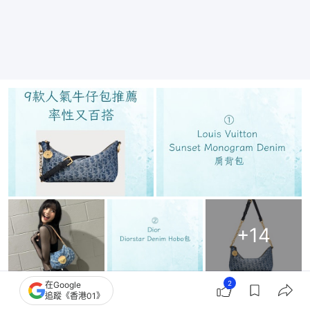
+
14
2
在Google
追蹤《香港01》
8款美拉德棕色通勤手袋推薦 葉童上身示範百搭耐