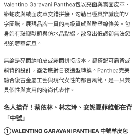
Valentino Garavani Panthea包以亮面與霧面皮革、
蟒蛇皮與絨面皮革交錯拼接，勾勒出極具辨識度的V
字圖騰，展現品牌一貫的高級質感與雕塑線條美。包
身飾有琺瑯獸頭與仿水晶點綴，散發出低調卻無法忽
視的奢華氣息。
無論是亮面納帕皮或霧面拼接版本，都搭配可肩背或
斜背的設計，靈活應對日夜造型轉換。Panthea完美
融合復古金屬工藝與現代女性的都會風範，是一只兼
具個性與實用的時尚代表作。
名人搶背！蔡依林、林志玲、安妮夏菲維都在背
「中號」
①VALENTINO GARAVANI PANTHEA 中號羊皮包