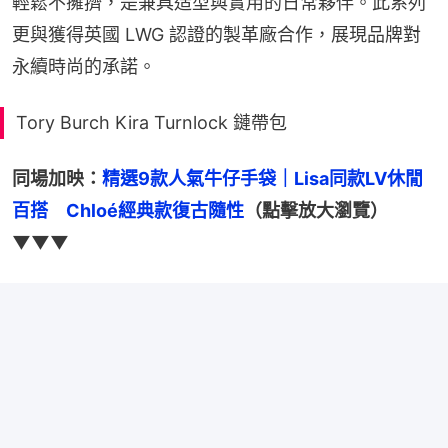
輕鬆不擁擠，是兼具造型與實用的日常夥伴。此系列
更與獲得英國 LWG 認證的製革廠合作，展現品牌對
永續時尚的承諾。
Tory Burch Kira Turnlock 鏈帶包
同場加映：
精選9款人氣牛仔手袋｜Lisa同款LV休閒
百搭　Chloé經典款復古隨性
（點擊放大瀏覽）
▼▼▼