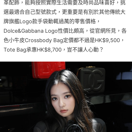
革配飾，能夠按照實際生活需要及時尚品味喜好，挑
選最適合自己型號款式，更重要是有別於其他傳統大
牌旗艦Logo款手袋動輒過萬的零售價格，
Dolce&Gabbana Logo性價比頗高，從官網所見，各
色小牛皮Crossbody Bag定價都不過是HK$9,500，
Tote Bag承惠HK$8,700，豈不讓人心動？