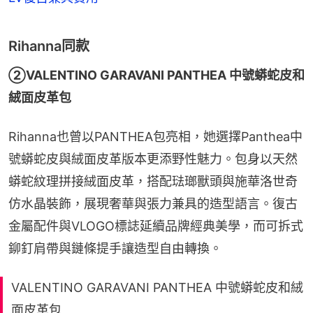
Rihanna同款
②VALENTINO GARAVANI PANTHEA 中號蟒蛇皮和
絨面皮革包
Rihanna也曾以PANTHEA包亮相，她選擇Panthea中
號蟒蛇皮與絨面皮革版本更添野性魅力。包身以天然
蟒蛇紋理拼接絨面皮革，搭配琺瑯獸頭與施華洛世奇
仿水晶裝飾，展現奢華與張力兼具的造型語言。復古
金屬配件與VLOGO標誌延續品牌經典美學，而可拆式
鉚釘肩帶與鏈條提手讓造型自由轉換。
VALENTINO GARAVANI PANTHEA 中號蟒蛇皮和絨
面皮革包