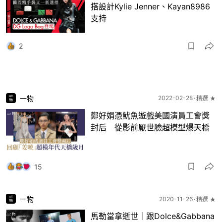
搭設計Kylie Jenner、Kayan8986
支持
2
一物
2022-02-28
精選 ★
鄭好娟憑魷魚遊戲美國演員工會獎
封后 從影前厭世臉超模型爆天橋
15
一物
2020-11-26
精選 ★
馬勒當拿逝世｜跟Dolce&Gabbana