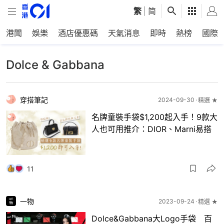
繁
|
简
港聞
娛樂
酒店優惠碼
天氣消息
即時
熱榜
國際
Dolce & Gabbana
穿搭筆記
2024-09-30
精選 ★
名牌童裝手袋$1,200起入手！9款大
人也可用推介：DIOR、Marni易搭
11
一物
2023-09-24
精選 ★
Dolce&Gabbana大Logo手袋 百