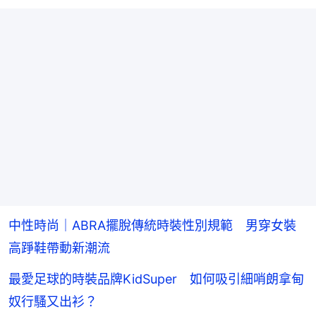
中性時尚｜ABRA擺脫傳統時裝性別規範 男穿女裝
高踭鞋帶動新潮流
最愛足球的時裝品牌KidSuper 如何吸引細哨朗拿甸
奴行騷又出衫？