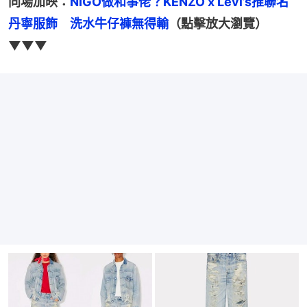
同場加映：
NIGO做和事佬？KENZO x Levi’s推聯名
丹寧服飾　洗水牛仔褲無得輸
（點擊放大瀏覽）
▼▼▼