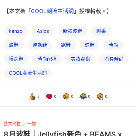
【本文獲「
COOL潮流生活網
」授權轉載。】
kenzo
Asics
新款波鞋
聯乘
波鞋
運動鞋
跑鞋
球鞋
時尚
慢跑鞋
時尚配搭
美妝穿搭
消費時尚
COOL潮流生活網
2
0
0
0
0
藝文格物
一物
8月波鞋｜Jellyfish新色 + BEAMS x