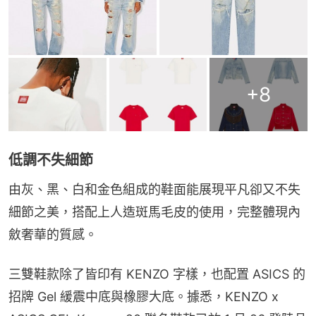
+
8
低調不失細節
由灰、黑、白和金色組成的鞋面能展現平凡卻又不失
細節之美，搭配上人造斑馬毛皮的使用，完整體現內
斂奢華的質感。
三雙鞋款除了皆印有 KENZO 字樣，也配置 ASICS 的
招牌 Gel 緩震中底與橡膠大底。據悉，KENZO x 