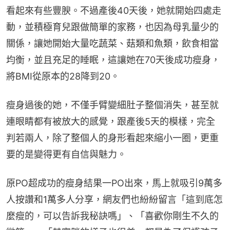
看起來有些豐腴。不過產後40天後，她就開始四處走
動，並積極育兒跟做簡單的家務，也因為母乳量少的
關係，讓她開始大量吃蔬菜、菇類和魚類，飲食相當
均衡，並且充足的睡眠，這讓她在70天後成功瘦身，
將BMI從原本的28降到20。
瘦身過後的她，不僅手臂變細肚子整個消失，甚至就
連眼睛都有被放大的感覺，跟產後5天的模樣，完全
判若兩人，除了整個人的身形看起來縮小一圈，更重
要的是變得更有自信與魅力。
原PO超成功的瘦身結果一PO出來，馬上就吸引9萬多
人按讚和1萬多人分享，網友們也紛紛留言「這到底怎
麼瘦的，可以告訴我秘訣嗎」、「喜歡你剛生不久的