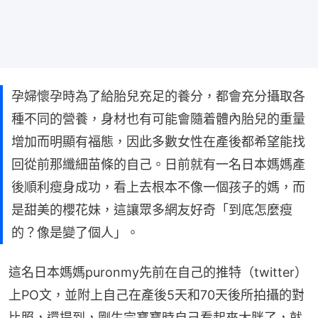
孕婦懷孕時為了給胎兒充足的養分，都會充分攝取各
種不同的營養，身材也有可能會隨着體內胎兒的重量
增加而明顯有福態，因此多數女性在產後都希望能找
回從前那纖細苗條的自己。日前就有一名日本媽媽產
後順利瘦身成功，看上去根本不像一個孩子的媽，而
是甜美的櫻花妹，這讓眾多網友好奇「到底怎麼瘦
的？像是變了個人」。
這名日本媽媽puronmy先前在自己的推特（twitter）
上PO文，並附上自己在產後5天和70天後所拍攝的對
比照，還提到，剛生完寶寶時自己看起來太胖了，就