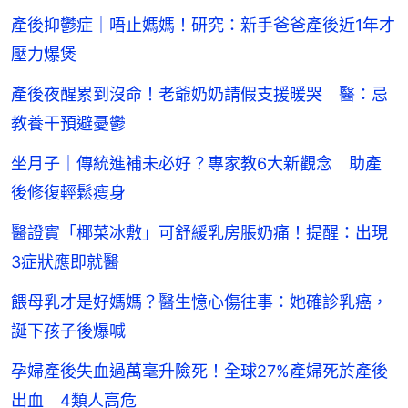
產後抑鬱症｜唔止媽媽！研究：新手爸爸產後近1年才
壓力爆煲
產後夜醒累到沒命！老爺奶奶請假支援暖哭 醫：忌
教養干預避憂鬱
坐月子｜傳統進補未必好？專家教6大新觀念 助產
後修復輕鬆瘦身
醫證實「椰菜冰敷」可舒緩乳房脹奶痛！提醒：出現
3症狀應即就醫
餵母乳才是好媽媽？醫生憶心傷往事：她確診乳癌，
誕下孩子後爆喊
孕婦產後失血過萬毫升險死！全球27%產婦死於產後
出血 4類人高危