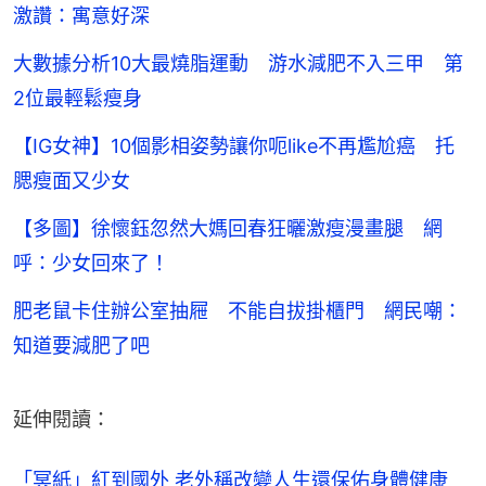
激讚：寓意好深
大數據分析10大最燒脂運動 游水減肥不入三甲 第
2位最輕鬆瘦身
【IG女神】10個影相姿勢讓你呃like不再尷尬癌 托
腮瘦面又少女
【多圖】徐懷鈺忽然大媽回春狂曬激瘦漫畫腿 網
呼：少女回來了！
肥老鼠卡住辦公室抽屜 不能自拔掛櫃門 網民嘲：
知道要減肥了吧
延伸閱讀：
「冥紙」紅到國外 老外稱改變人生還保佑身體健康