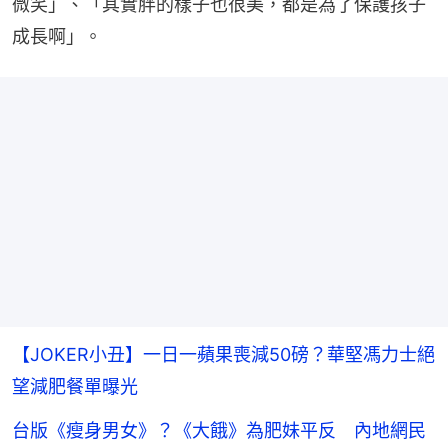
微笑」、「其實胖的樣子也很美，都是為了保護孩子
成長啊」。
【JOKER小丑】一日一蘋果喪減50磅？華堅馮力士絕
望減肥餐單曝光
台版《瘦身男女》？《大餓》為肥妹平反 內地網民