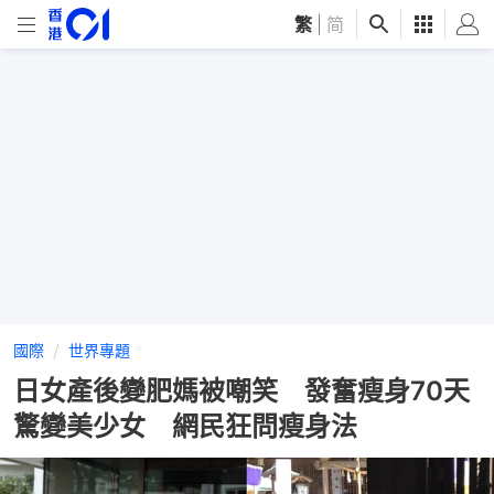
繁
|
简
國際
世界專題
日女產後變肥媽被嘲笑 發奮瘦身70天
驚變美少女 網民狂問瘦身法