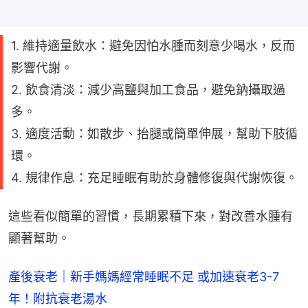
1. 維持適量飲水：避免因怕水腫而刻意少喝水，反而
影響代謝。
2. 飲食清淡：減少高鹽與加工食品，避免鈉攝取過
多。
3. 適度活動：如散步、抬腿或簡單伸展，幫助下肢循
環。
4. 規律作息：充足睡眠有助於身體修復與代謝恢復。
這些看似簡單的習慣，長期累積下來，對改善水腫有
顯著幫助。
產後衰老｜新手媽媽經常睡眠不足 或加速衰老3-7
年！附抗衰老湯水