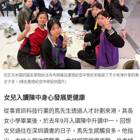
位於天水圍的圓玄學院妙法寺內明陳呂重德紀念中學近年取錄了不少來港升學的專
才子女。(陳呂重德紀念中學提供圖片)
女兒入讀陳中身心發展更健康
從事資訊科技行業的馬先生透過人才計劃來港，其長
女小學畢業後，於去年9月入讀陳中升讀中一。回想
女兒過往在深圳讀書的日子，馬先生感觸良多。他指