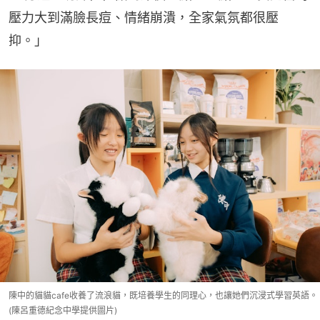
壓力大到滿臉長痘、情緒崩潰，全家氣氛都很壓
抑。」
陳中的貓貓cafe收養了流浪貓，既培養學生的同理心，也讓她們沉浸式學習英語。
(陳呂重德紀念中學提供圖片)