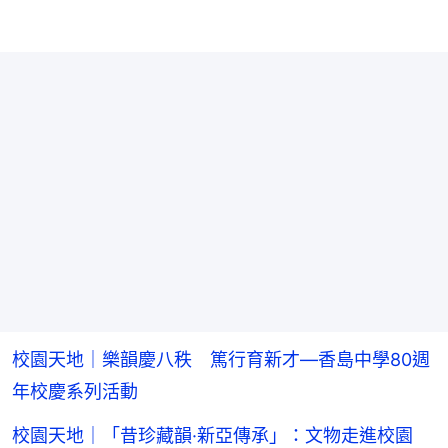
校園天地｜樂韻慶八秩 篤行育新才—香島中學80週
年校慶系列活動
校園天地｜「昔珍藏韻·新亞傳承」：文物走進校園