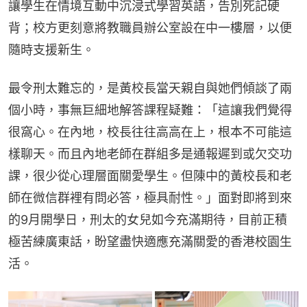
讓學生在情境互動中沉浸式學習英語，告別死記硬
背；校方更刻意將教職員辦公室設在中一樓層，以便
隨時支援新生。
最令刑太難忘的，是黃校長當天親自與她們傾談了兩
個小時，事無巨細地解答課程疑難：「這讓我們覺得
很窩心。在內地，校長往往高高在上，根本不可能這
樣聊天。而且內地老師在群組多是通報遲到或欠交功
課，很少從心理層面關愛學生。但陳中的黃校長和老
師在微信群裡有問必答，極具耐性。」面對即將到來
的9月開學日，刑太的女兒如今充滿期待，目前正積
極苦練廣東話，盼望盡快適應充滿關愛的香港校園生
活。