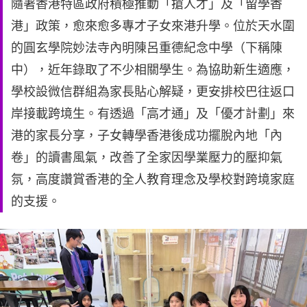
隨著香港特區政府積極推動「搶人才」及「留學香
港」政策，愈來愈多專才子女來港升學。位於天水圍
的圓玄學院妙法寺內明陳呂重德紀念中學（下稱陳
中），近年錄取了不少相關學生。為協助新生適應，
學校設微信群組為家長貼心解疑，更安排校巴往返口
岸接載跨境生。有透過「高才通」及「優才計劃」來
港的家長分享，子女轉學香港後成功擺脫內地「內
卷」的讀書風氣，改善了全家因學業壓力的壓抑氣
氛，高度讚賞香港的全人教育理念及學校對跨境家庭
的支援。