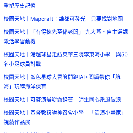
重塑歷史記憶
校園天地｜Mapcraft︰誰都可發光 只要找對地圖
校園天地｜「有得揀先至係老闆」 九大簋・自主選課
激活學習動機
校園天地｜港超球星走訪東華三院李東海小學 與50
名小足球員對戰
校園天地｜藍色星球大冒險開跑!AI+閱讀帶你「航
海」玩轉海洋保育
校園天地｜可藝演辯嶄露鋒芒 師生同心乘風破浪
校園天地｜基督教粉嶺神召會小學 「活演小畫家」
視藝作品展