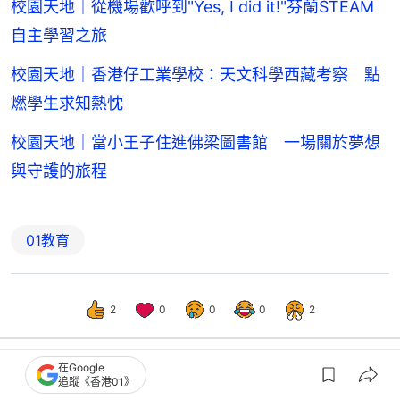
校園天地｜從機場歡呼到"Yes, I did it!"芬蘭STEAM
自主學習之旅
校園天地｜香港仔工業學校：天文科學西藏考察 點
燃學生求知熱忱
校園天地｜當小王子住進佛梁圖書館 一場關於夢想
與守護的旅程
01教育
2
0
0
0
2
在Google
追蹤《香港01》
港聞
社會新聞