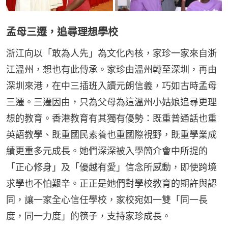
孟母三遷，追尋理想學校
浙江向以「敢為人先」為文化內核，家珍一家來自浙
江溫州，想也有此傳承。家珍由溫州轉至深圳，再由
深圳來港，在中三插班入讀元朗信義，巧如古時孟母
三遷。三遷因由，只為父母為這溫州小姑娘追尋更理
想的教育。香港教育有其獨有優勢：既重普通話也重
英語教學、既重國民素養也重國際視野，既重學業成
績更重多元成長。她們深深被入學簡介會中所提的
「正心修身」及「優越有愛」信念所感動，即使跨境
求學也不怕艱辛。正正是她們對學校教育的期許與認
同，讓一家全心信任學校，家校宛如一雙「同一長
度，同一力度」的筷子，支持家珍成長。