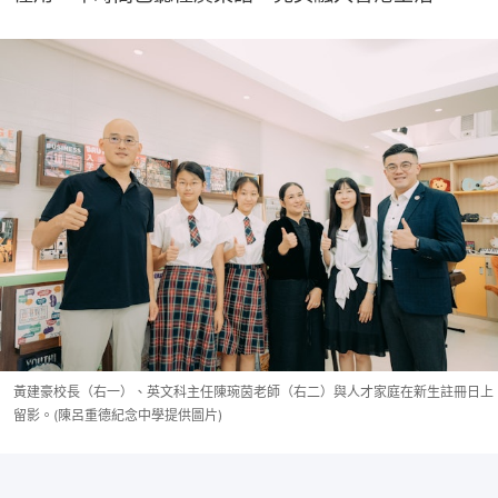
黃建豪校長（右一）、英文科主任陳琬茵老師（右二）與人才家庭在新生註冊日上
留影。(陳呂重德紀念中學提供圖片)