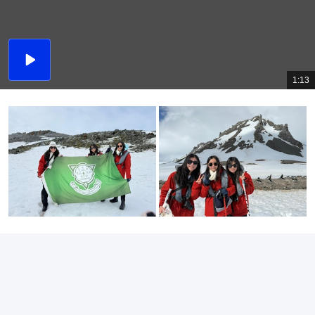
播
放
1:13
總
影
共
片
時
間