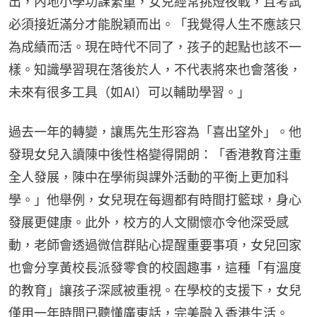
出，內地小學功課繁重，女兒經常挑燈夜戰，且考試
必須接近滿分才能脫穎而出。「我覺得人生不應該只
為成績而活。現在時代不同了，孩子的起點也該不一
樣。知識學習現在落後於人，不代表將來也會落後，
未來有很多工具（如AI）可以輔助學習。」
過去一年的轉變，讓馬先生形容為「喜出望外」。他
發現女兒入讀陳中後性格變得開朗：「香港教育注重
全人發展，陳中在學術與課外活動的平衡上更加科
學。」他舉例，女兒現在每週都有時間打籃球，身心
發展更健康。此外，校方的人文關懷亦令他深受感
動，老師會透過微信群貼心提醒重要事項，女兒回家
也會分享黃校長派發零食的校園趣事，這種「有溫度
的教育」讓孩子深感被重視。在學校的支援下，女兒
僅用一年時間已聽懂廣東話，完美融入香港生活。