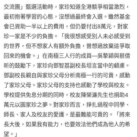
交流團」甄選活動時，家珍知道全港競爭相當激烈，
最初抱著學習的心態，沒想過最終會入選。雖然基金
會已資助一半以上的費用，但仍要付出8萬元，對家
珍一家是不少的負擔。「我很想感受別人未必感受到
的世界，但不想家人有額外負擔，曾想過放棄這爭取
回來的機會。」在南極三人行的成員—吳摯穎與蔡倩
昕的鼓勵下，家珍向鄧智荔副校長坦言當中的顧慮。
鄧副校長親自與家珍父母分析南極一行的可貴，感動
了家珍父母。家珍父母的支持也感動了學校與校友。
學校提供免息分期的同時，校友陳榮濂先生也捐助4
萬元以圓家珍之夢。對家珍而言，掙扎過程中同學、
師長、家人及校友的愛護，是最難能可貴的。「將來
長大後，如果我有能力，也要效法他們成為他人的希
望。」