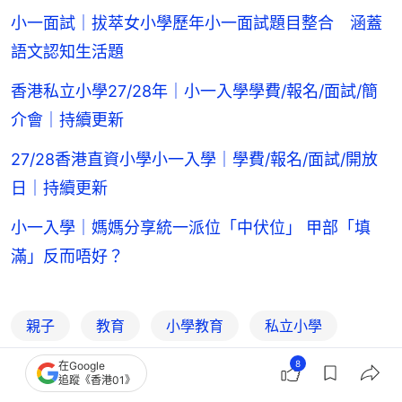
小一面試｜拔萃女小學歷年小一面試題目整合 涵蓋
語文認知生活題
香港私立小學27/28年｜小一入學學費/報名/面試/簡
介會｜持續更新
27/28香港直資小學小一入學｜學費/報名/面試/開放
日｜持續更新
小一入學｜媽媽分享統一派位「中伏位」 甲部「填
滿」反而唔好？
親子
教育
小學教育
私立小學
8
小一面試
升學面試
升學
教育升學
在Google
追蹤《香港01》