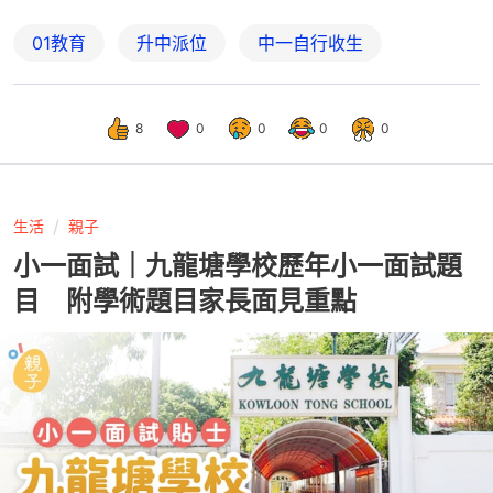
01教育
升中派位
中一自行收生
8
0
0
0
0
生活
親子
小一面試｜九龍塘學校歷年小一面試題
目 附學術題目家長面見重點