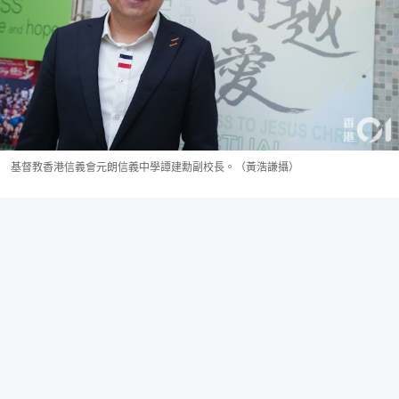
基督教香港信義會元朗信義中學譚建勳副校長。（黃浩謙攝）